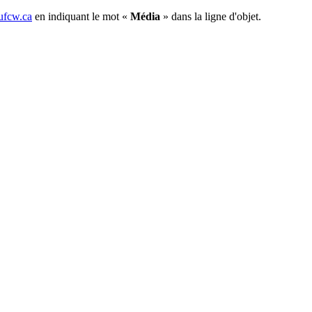
fcw.ca
en indiquant le mot «
Média
» dans la ligne d'objet.