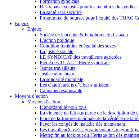
Formation syndicale
Des rabais exclusifs pour les membres du syndicat e
La santé et la sécurité
Programme de bourses pour l’équité des TUAC C
Enjeux
Enjeux
Société de leucémie & lymphome du Canada
L’action politique
Condition féminine et égalité des sexes
La justice sociale
LE SYNDICAT des travailleurs agricoles
Fierté des TUAC – Fierté syndicale
Jeunes travailleurs
Justice alimentaire
La solidarité mondiale
Les chauffeur(e)s d’Uber s’unissent
Cannabis responsable
Moyens d’action
Moyens d’action
L’abordabilité pour tous
La violence ne fait pas partie de la description de t
Faire de la Journée nationale de la vérité et de la ré
Payer les congés de maladie dès maintenant!
Les travailleur(euse)s agroalimentaires migrant(e)s
Mettez fin au lock-out du Heritage Inn dès mainte