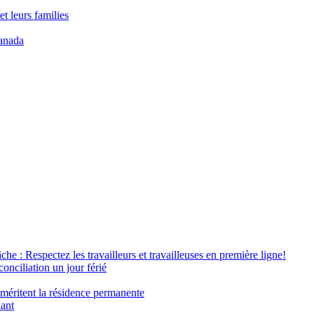
t leurs families
anada
âche : Respectez les travailleurs et travailleuses en première ligne!
conciliation un jour férié
 méritent la résidence permanente
nant