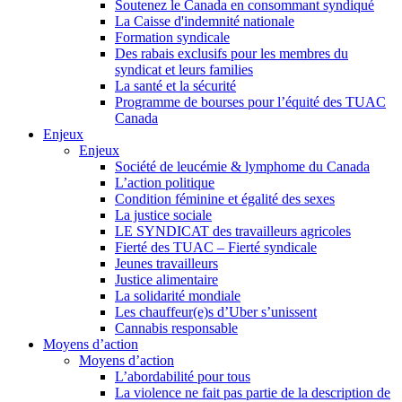
Soutenez le Canada en consommant syndiqué
La Caisse d'indemnité nationale
Formation syndicale
Des rabais exclusifs pour les membres du
syndicat et leurs families
La santé et la sécurité
Programme de bourses pour l’équité des TUAC
Canada
Enjeux
Enjeux
Société de leucémie & lymphome du Canada
L’action politique
Condition féminine et égalité des sexes
La justice sociale
LE SYNDICAT des travailleurs agricoles
Fierté des TUAC – Fierté syndicale
Jeunes travailleurs
Justice alimentaire
La solidarité mondiale
Les chauffeur(e)s d’Uber s’unissent
Cannabis responsable
Moyens d’action
Moyens d’action
L’abordabilité pour tous
La violence ne fait pas partie de la description de