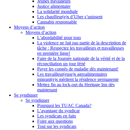
Jeunes travailleurs
Justice alimentaire
La solidarité mondiale
Les chauffeur(e)s d’Uber s’unissent
Cannabis responsable
Moyens d’action
Moyens d’action
L’abordabilité pour tous
La violence ne fait pas partie de la description de
tâche : Respectez les travailleurs et travailleuses
en première ligne!
Faire de la Journée nationale de la vérité et de la
réconciliation un jour férié
Payer les congés de maladie dès maintenant!
Les travailleur(euse)s agroalimentaires
migrant(e)s méritent la résidence permanente
Mettez fin au lock-out du Heritage Inn dès
maintenant
Se syndiquer
Se syndiquer
Pourquoi les TUAC Canada?
L’avantage du syndicat
Les syndicats en faits
Foire aux questions
Tout sur les syndicats