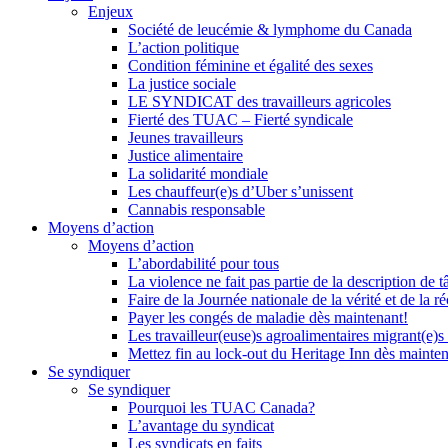
Enjeux
Société de leucémie & lymphome du Canada
L’action politique
Condition féminine et égalité des sexes
La justice sociale
LE SYNDICAT des travailleurs agricoles
Fierté des TUAC – Fierté syndicale
Jeunes travailleurs
Justice alimentaire
La solidarité mondiale
Les chauffeur(e)s d’Uber s’unissent
Cannabis responsable
Moyens d’action
Moyens d’action
L’abordabilité pour tous
La violence ne fait pas partie de la description de t
Faire de la Journée nationale de la vérité et de la ré
Payer les congés de maladie dès maintenant!
Les travailleur(euse)s agroalimentaires migrant(e)s
Mettez fin au lock-out du Heritage Inn dès mainte
Se syndiquer
Se syndiquer
Pourquoi les TUAC Canada?
L’avantage du syndicat
Les syndicats en faits