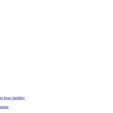
t leurs families
anada