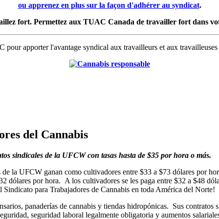
ou apprenez en plus sur la façon d'adhérer au syndicat
.
illez fort. Permettez aux TUAC Canada de travailler fort dans vot
 pour apporter l'avantage syndical aux travailleurs et aux travailleuses
res del Cannabis
ratos sindicales de la UFCW con tasas hasta de $35 por hora o más.
s de la UFCW ganan como cultivadores entre $33 a $73 dólares por hor
2 dólares por hora. A los cultivadores se les paga entre $32 a $48 dóla
 Sindicato para Trabajadores de Cannabis en toda América del Norte!
sarios, panaderías de cannabis y tiendas hidropónicas. Sus contratos s
eguridad, seguridad laboral legalmente obligatoria y aumentos salariale