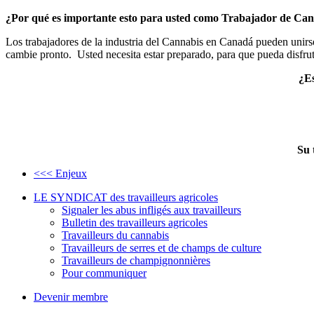
¿Por qué es importante esto para usted como Trabajador de Ca
Los trabajadores de la industria del Cannabis en Canadá pueden unirs
cambie pronto. Usted necesita estar preparado, para que pueda disfru
¿Es
Su 
<<< Enjeux
LE SYNDICAT des travailleurs agricoles
Signaler les abus infligés aux travailleurs
Bulletin des travailleurs agricoles
Travailleurs du cannabis
Travailleurs de serres et de champs de culture
Travailleurs de champignonnières
Pour communiquer
Devenir membre