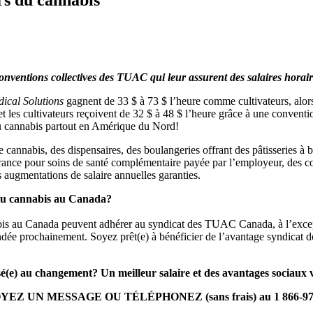
conventions collectives des TUAC qui leur assurent des salaires horaire
ical Solutions
gagnent de 33 $ à 73 $ l’heure comme cultivateurs, alor
t les cultivateurs reçoivent de 32 $ à 48 $ l’heure grâce à une conventio
du cannabis partout en Amérique du Nord!
cannabis, des dispensaires, des boulangeries offrant des pâtisseries à 
nce pour soins de santé complémentaire payée par l’employeur, des cotis
es augmentations de salaire annuelles garanties.
r du cannabis au Canada?
annabis au Canada peuvent adhérer au syndicat des TUAC Canada, à l’exce
ndée prochainement. Soyez prêt(e) à bénéficier de l’avantage syndicat 
é(e) au changement? Un meilleur salaire et des avantages sociaux 
EZ UN MESSAGE OU TÉLÉPHONEZ (sans frais) au 1 866-97