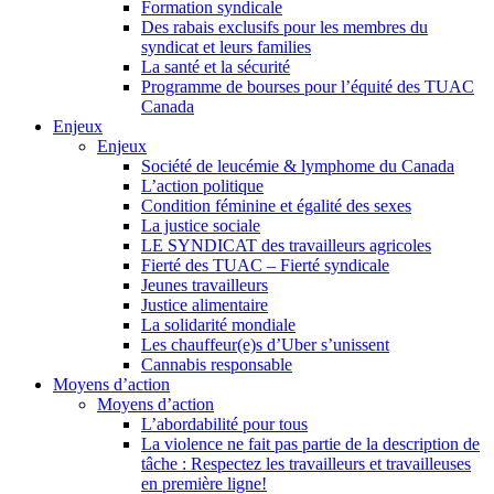
Formation syndicale
Des rabais exclusifs pour les membres du
syndicat et leurs families
La santé et la sécurité
Programme de bourses pour l’équité des TUAC
Canada
Enjeux
Enjeux
Société de leucémie & lymphome du Canada
L’action politique
Condition féminine et égalité des sexes
La justice sociale
LE SYNDICAT des travailleurs agricoles
Fierté des TUAC – Fierté syndicale
Jeunes travailleurs
Justice alimentaire
La solidarité mondiale
Les chauffeur(e)s d’Uber s’unissent
Cannabis responsable
Moyens d’action
Moyens d’action
L’abordabilité pour tous
La violence ne fait pas partie de la description de
tâche : Respectez les travailleurs et travailleuses
en première ligne!