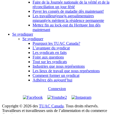
Faire de la Journée nationale de la vérité et de la
réconciliation un jour férié
Payer les congés de maladie dès maintenant!
Les travailleur(euse)s agroalimentaires
migrant(e)s méritent la résidence permanente
Mettez fin au lock-out du Heritage Inn dès
maintenant
Se syndiquer
Se syndiquer
Pourquoi les TUAC Canada?
L’avantage du syndicat
Les syndicats en faits
Foire aux questions
Tout sur les syndicats
Industries que nous représentons
Les lieux de travail que nous représentons
Comment former un syndicat
Adhérez dès aujourd’hui
Connexion
Copyright © 2026 des
TUAC Canada
. Tous droits réservés.
Travailleurs et travailleuses unis de l’alimentation et du commerce