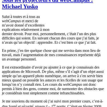
Michael Yusko
Salut
à
toutes
et
à
tous
au
webCampus
et merci de
m’avoir
donné
d’excellentes
explications
relativement
à
mon
dernier
devoir
. Pour
moi
,
personnellement
,
c’était
l’un
des plus
difficiles
qui
soient
. En
suivant
chacun
des
cours
que
j’ai
faits
, je
n’avais
qu’un
objectif
:
apprendre
. Et
c’est
bien
ce
que
j’ai
fait.
En prime,
j’en
tire
quelque
chose qui me
servira
dans
mon
lieu de
travail,
mais
l’augmentation
de
mes
connaissances
représente
déjà
un
avantage
personnel.
Il
est
extraordinaire
d’avoir
pu
ajouter
à
ce
que
je
connaissais
des
applications de Microsoft. De plus,
même
s’il
s’agit
d’un
objet
aussi
simple
qu’un
appareil
photo
numérique
, on arrive
à
s’en
servir
bien
mieux
quand
on
possède
les
astuces
et les
ficelles
de son usage
que
lorsqu’on
n’y
connaît
rien
. Les
cours
du
webCampus
ont
donc
permis
à
bien
des
gens
,
comme
moi
, de
surmonter
des obstacles
que
je
considérais
tout
simplement
comme
infranchissables
.
Je me
souviens
du moment
où
j’ai
suivi
mon
premier
cours
,
c’est-à-
re
dire
Santé
et
sécurité
,
niveau
I –
1
partie
. C’était en février 2009.