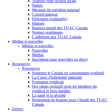
Trouvez votre section locale
Statuts
Message du président national
Conseil national
Fièrement syndiqué(e)
Histoire
Rapport annuel des TUAC Canada
Normes graphiques
L’adhésion aux TUAC Canada
Médias et nouvelles
Médias et nouvelles
Nouvelles
Médias
Inscription pour nouvelles en direct
Ressources
Ressources
Soutenez le Canada en consommant syndiqué
La Caisse d'indemnité nationale
Formation syndicale
Des rabais exclusifs pour les membres du
syndicat et leurs families
La santé et la sécurité
Programme de bourses pour l’équité des TUAC
Canada
Enjeux