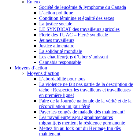
Enjeux
Société de leucémie & lymphome du Canada
L’action politique
Condition féminine et égalité des sexes
La justice sociale
LE SYNDICAT des travailleurs agricoles
Fierté des TUAC – Fierté syndicale
Jeunes travailleurs
Justice alimentaire
La solidarité mondiale
Les chauffeur(e)s d’Uber s’unissent
Cannabis responsable
Moyens d’action
Moyens d’action
L’abordabilité pour tous
La violence ne fait pas partie de la description de
tâche : Respectez les travailleurs et travailleuses
en première ligne!
Faire de la Journée nationale de la vérité et de la
réconciliation un jour férié
Payer les congés de maladie dès maintenant!
Les travailleur(euse)s agroalimentaires
migrant(e)s méritent la résidence permanente
Mettez fin au lock-out du Heritage Inn dès
maintenant