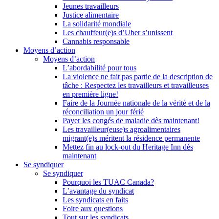
Jeunes travailleurs
Justice alimentaire
La solidarité mondiale
Les chauffeur(e)s d’Uber s’unissent
Cannabis responsable
Moyens d’action
Moyens d’action
L’abordabilité pour tous
La violence ne fait pas partie de la description de
tâche : Respectez les travailleurs et travailleuses
en première ligne!
Faire de la Journée nationale de la vérité et de la
réconciliation un jour férié
Payer les congés de maladie dès maintenant!
Les travailleur(euse)s agroalimentaires
migrant(e)s méritent la résidence permanente
Mettez fin au lock-out du Heritage Inn dès
maintenant
Se syndiquer
Se syndiquer
Pourquoi les TUAC Canada?
L’avantage du syndicat
Les syndicats en faits
Foire aux questions
Tout sur les syndicats