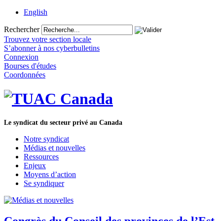
English
Rechercher
Trouvez votre section locale
S’abonner à nos cyberbulletins
Connexion
Bourses d'études
Coordonnées
Le syndicat du secteur privé au Canada
Notre syndicat
Médias et nouvelles
Ressources
Enjeux
Moyens d’action
Se syndiquer
Congrès du Conseil des provinces de l’Est