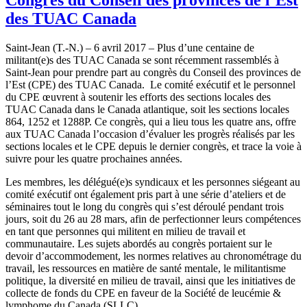
des TUAC Canada
Saint-Jean (T.-N.) – 6 avril 2017 – Plus d’une centaine de
militant(e)s des TUAC Canada se sont récemment rassemblés à
Saint-Jean pour prendre part au congrès du Conseil des provinces de
l’Est (CPE) des TUAC Canada. Le comité exécutif et le personnel
du CPE œuvrent à soutenir les efforts des sections locales des
TUAC Canada dans le Canada atlantique, soit les sections locales
864, 1252 et 1288P. Ce congrès, qui a lieu tous les quatre ans, offre
aux TUAC Canada l’occasion d’évaluer les progrès réalisés par les
sections locales et le CPE depuis le dernier congrès, et trace la voie à
suivre pour les quatre prochaines années.
Les membres, les délégué(e)s syndicaux et les personnes siégeant au
comité exécutif ont également pris part à une série d’ateliers et de
séminaires tout le long du congrès qui s’est déroulé pendant trois
jours, soit du 26 au 28 mars, afin de perfectionner leurs compétences
en tant que personnes qui militent en milieu de travail et
communautaire. Les sujets abordés au congrès portaient sur le
devoir d’accommodement, les normes relatives au chronométrage du
travail, les ressources en matière de santé mentale, le militantisme
politique, la diversité en milieu de travail, ainsi que les initiatives de
collecte de fonds du CPE en faveur de la Société de leucémie &
lymphome du Canada (SLLC).