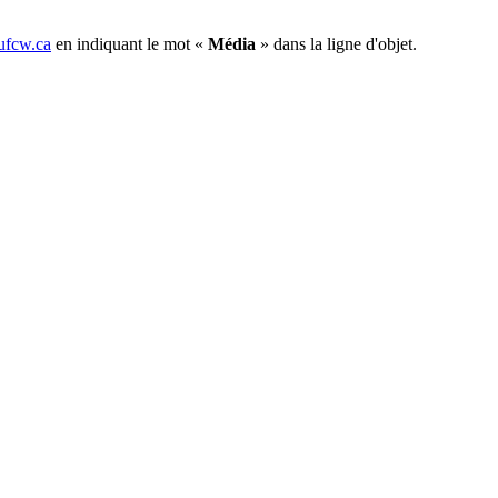
fcw.ca
en indiquant le mot «
Média
» dans la ligne d'objet.