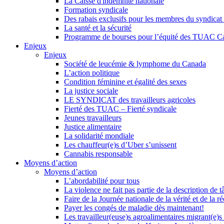
La Caisse d'indemnité nationale
Formation syndicale
Des rabais exclusifs pour les membres du syndicat e
La santé et la sécurité
Programme de bourses pour l’équité des TUAC C
Enjeux
Enjeux
Société de leucémie & lymphome du Canada
L’action politique
Condition féminine et égalité des sexes
La justice sociale
LE SYNDICAT des travailleurs agricoles
Fierté des TUAC – Fierté syndicale
Jeunes travailleurs
Justice alimentaire
La solidarité mondiale
Les chauffeur(e)s d’Uber s’unissent
Cannabis responsable
Moyens d’action
Moyens d’action
L’abordabilité pour tous
La violence ne fait pas partie de la description de t
Faire de la Journée nationale de la vérité et de la ré
Payer les congés de maladie dès maintenant!
Les travailleur(euse)s agroalimentaires migrant(e)s