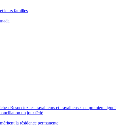
t leurs families
anada
âche : Respectez les travailleurs et travailleuses en première ligne!
conciliation un jour férié
 méritent la résidence permanente