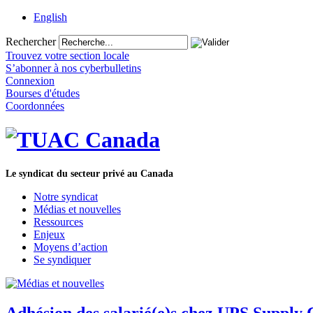
English
Rechercher
Trouvez votre section locale
S’abonner à nos cyberbulletins
Connexion
Bourses d'études
Coordonnées
Le syndicat du secteur privé au Canada
Notre syndicat
Médias et nouvelles
Ressources
Enjeux
Moyens d’action
Se syndiquer
Adhésion des salarié(e)s chez UPS Supply 