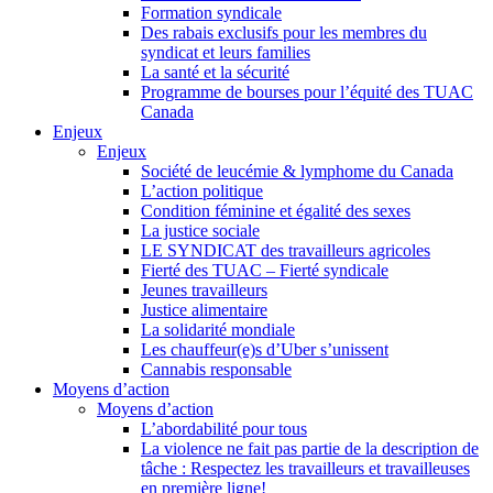
Formation syndicale
Des rabais exclusifs pour les membres du
syndicat et leurs families
La santé et la sécurité
Programme de bourses pour l’équité des TUAC
Canada
Enjeux
Enjeux
Société de leucémie & lymphome du Canada
L’action politique
Condition féminine et égalité des sexes
La justice sociale
LE SYNDICAT des travailleurs agricoles
Fierté des TUAC – Fierté syndicale
Jeunes travailleurs
Justice alimentaire
La solidarité mondiale
Les chauffeur(e)s d’Uber s’unissent
Cannabis responsable
Moyens d’action
Moyens d’action
L’abordabilité pour tous
La violence ne fait pas partie de la description de
tâche : Respectez les travailleurs et travailleuses
en première ligne!