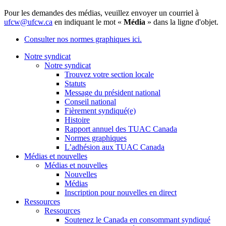
Pour les demandes des médias, veuillez envoyer un courriel à
ufcw@ufcw.ca
en indiquant le mot «
Média
» dans la ligne d'objet.
Consulter nos normes graphiques ici.
Notre syndicat
Notre syndicat
Trouvez votre section locale
Statuts
Message du président national
Conseil national
Fièrement syndiqué(e)
Histoire
Rapport annuel des TUAC Canada
Normes graphiques
L’adhésion aux TUAC Canada
Médias et nouvelles
Médias et nouvelles
Nouvelles
Médias
Inscription pour nouvelles en direct
Ressources
Ressources
Soutenez le Canada en consommant syndiqué