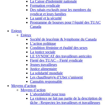
La Caisse d'indemnité nationale
Formation syndicale
Des rabais exclusifs pour les membres du
syndicat et leurs families
La santé et la sécurité
Programme de bourses pour l’équité des TUAC
Canada
Enjeux
Enjeux
Société de leucémie & lymphome du Canada
L’action politique
Condition féminine et égalité des sexes
La justice sociale
LE SYNDICAT des travailleurs agricoles
Fierté des TUAC – Fierté syndicale
Jeunes travailleurs
Justice alimentaire
La solidarité mondiale
Les chauffeur(e)s d’Uber s’unissent
Cannabis responsable
Moyens d’action
Moyens d’action
L’abordabilité pour tous
La violence ne fait pas partie de la description de
tâche : Respectez les travailleurs et travailleuses