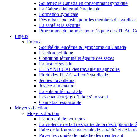
Soutenez le Canada en consommant syndiqué
La Caisse d'indemnité nationale
Formation syndicale
Des rabais exclusifs pour les membres du syndicat e
La santé et la sécurité
Programme de bourses pour l’équité des TUAC C
Enjeux
Enjeux
Société de leucémie & lymphome du Canada
L’action politique
Condition féminine et égalité des sexes
La justice sociale
LE SYNDICAT des travailleurs agricoles
Fierté des TUAC – Fierté syndicale
Jeunes travailleurs
Justice alimentaire
La solidarité mondiale
Les chauffeur(e)s d’Uber s’unissent
Cannabis responsable
Moyens d’action
Moyens d’action
L’abordabilité pour tous
La violence ne fait pas partie de la description de t
Faire de la Journée nationale de la vérité et de la ré
Payer les congés de maladie dès maintenant!