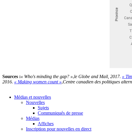
Sources :
« Who's minding the gap? »
,
le Globe and Mail, 2017.
« Tim
2016.
« Making women count »
,
Centre canadien des politiques alter
Médias et nouvelles
Nouvelles
Sujets
Communiqués de presse
Médias
Affiches
Inscription pour nouvelles en direct