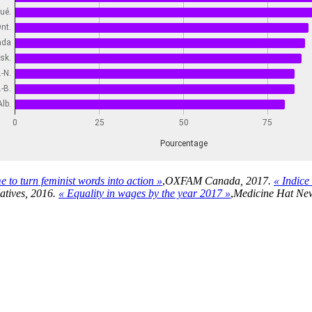
e to turn feminist words into action »
,
OXFAM Canada, 2017.
« Indice 
natives, 2016.
« Equality in wages by the year 2017 »
,
Medicine Hat New