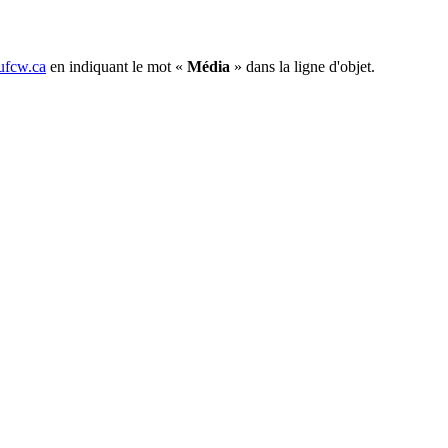
fcw.ca
en indiquant le mot «
Média
» dans la ligne d'objet.