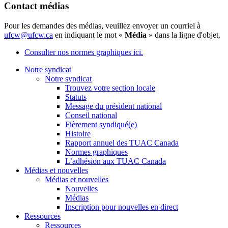
Contact médias
Pour les demandes des médias, veuillez envoyer un courriel à
ufcw@ufcw.ca
en indiquant le mot «
Média
» dans la ligne d'objet.
Consulter nos normes graphiques ici.
Notre syndicat
Notre syndicat
Trouvez votre section locale
Statuts
Message du président national
Conseil national
Fièrement syndiqué(e)
Histoire
Rapport annuel des TUAC Canada
Normes graphiques
L’adhésion aux TUAC Canada
Médias et nouvelles
Médias et nouvelles
Nouvelles
Médias
Inscription pour nouvelles en direct
Ressources
Ressources