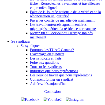
tâche : Respectez les travailleurs et travailleuses
en première ligne!
Faire de la Journée nationale de la vérité et de la
réconciliation un jour férié
Payer les congés de maladie dès maintenant!
Les travailleur(euse)s agroalimentaires
migrant(e)s méritent la résidence permanente
Mettez fin au lock-out du Heritage Inn dès
maintenant
Se syndiquer
Se syndiquer
Pourquoi les TUAC Canada?
L’avantage du syndicat
Les syndicats en faits
Foire aux questions
Tout sur les syndicats
Industries que nous représentons
Les lieux de travail que nous représentons
Comment former un syndicat
Adhérez dès aujourd’hui
Connexion