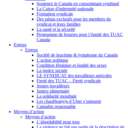
Soutenez le Canada en consommant syndiqué
La Caisse d'indemnité nationale
Formation syndicale
Des rabais exclusifs pour les membres du
syndicat et leurs families
La santé et la sécurité
Programme de bourses pour l’équité des TUAC
Canada
Enjeux
Enjeux
Société de leucémie & lymphome du Canada
L’action politique
Condition féminine et égalité des sexes
La justice sociale
LE SYNDICAT des travailleurs agricoles
Fierté des TUAC – Fierté syndicale
Jeunes travailleurs
Justice alimentaire
La solidarité mondiale
Les chauffeur(e)s d’Uber s’unissent
Cannabis responsable
Moyens d’action
Moyens d’action
L’abordabilité pour tous
La violence ne fait pas partie de la description de