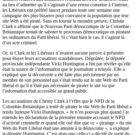
au lieu d’admettre qu’il s’agissait d’une erreur commise à l’interne,
les Libéraux ont préféré lancer pendant toute une semaine une
campagne des plus bizarres pour convaincre la population que leur
site Web a été piraté. Sans en fournir la moindre preuve, Christie
Clark a affirmé que le Nouveau Parti démocratique de la Colombie-
Britannique tentait de saboter le processus démocratique en piratant
les ordinateurs du Parti libéral. Si c’était bien le cas, il s’agirait là
d’un acte criminel.
Or, ni Clark ni les Libéraux n’avaient aucune preuve à présenter
pour étayer leurs accusations scandaleuses. Dégoûtée, la députée
provinciale indépendante Vicki Huntington a fini par révéler qu’elle
était la source de l’information que le journaliste a relayée. Elle a
expliqué que la découverte a été faite plus précisément par un
membre de son personnel qui s’était rendu sur le site Web du Parti
libéral et qu’il n’était pas nécessaire de pirater le site vu que
l’information était accessible au grand public.
Les accusations de Christy Clark à l’effet que le NPD de la
Colombie-Britannique a tenté de pirater le site Web du Parti libéral a
rendu furieuse Vicki Huntington. « Je n’en pouvais plus quand j’ai
entendu les déclarations de la première ministre accusant le NPD
d’activité criminelle et quand elle osé dire que ce « piratage » du site
Web du Parti Libéral était une atteinte à la démocratie », a expliqué
la députée Huntington. C’est alors que celle-ci a décidé de sortir du