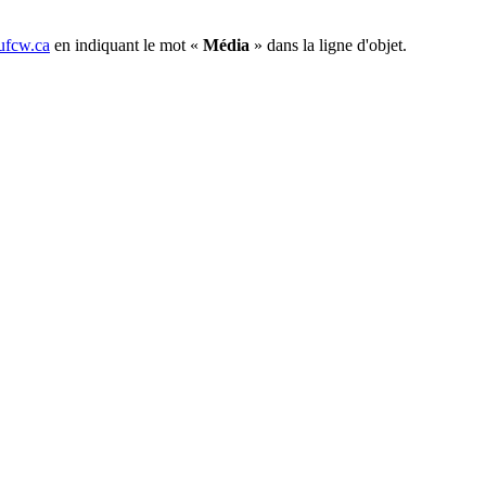
fcw.ca
en indiquant le mot «
Média
» dans la ligne d'objet.