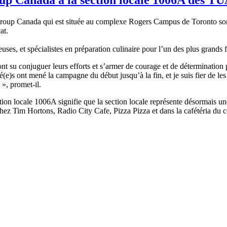
Group Canada qui est située au complexe Rogers Campus de Toronto sont
cat.
euses, et spécialistes en préparation culinaire pour l’un des plus grands
t su conjuguer leurs efforts et s’armer de courage et de détermination po
 ont mené la campagne du début jusqu’à la fin, et je suis fier de les a
 », promet-il.
ction locale 1006A signifie que la section locale représente désormais
hez Tim Hortons, Radio City Cafe, Pizza Pizza et dans la cafétéria d