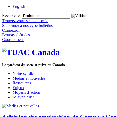
English
Rechercher
Trouvez votre section locale
S’abonner à nos cyberbulletins
Connexion
Bourses d'études
Coordonnées
Le syndicat du secteur privé au Canada
Notre syndicat
Médias et nouvelles
Ressources
Enjeux
Moyens d’action
Se syndiquer
Adhésion des employé(e)s de Compass Gro