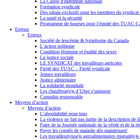
La Caisse d'indemnité nationale
Formation syndicale
Des rabais exclusifs pour les membres du syndicat e
La santé et la sécurité
Programme de bourses pour l’équité des TUAC C
Enjeux
Enjeux
Société de leucémie & lymphome du Canada
L’action politique
Condition féminine et égalité des sexes
La justice sociale
LE SYNDICAT des travailleurs agricoles
Fierté des TUAC – Fierté syndicale
Jeunes travailleurs
Justice alimentaire
La solidarité mondiale
Les chauffeur(e)s d’Uber s’unissent
Cannabis responsable
Moyens d’action
Moyens d’action
L’abordabilité pour tous
La violence ne fait pas partie de la description de t
Faire de la Journée nationale de la vérité et de la ré
Payer les congés de maladie dès maintenant!
Les travailleur(euse)s agroalimentaires migrant(e)s