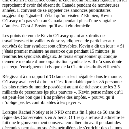
reprochant d’avoir été absent du Canada pendant de nombreuses
années. Il convient de se rappeler ces annonces publicitaires
suggérant qu’Ignatieff n’était qu’un visiteur? Eh bien, Kevin
O’Leary n’a pas vécu au Canada pendant plus d’une vingtaine
d’années. C’est à Boston qu’il avait élu domicile.
Les points de vue de Kevin O’Leary quant aux droits des
travailleuses et travailleurs de se syndiquer et de participer aux
activités de leur syndicat sont effroyables. Kevin a dit un jour : « Si
j’étais premier ministre ne serait-ce que pendant 15 minutes, je
rendrais les syndicats illégaux. Je ferais emprisonner quiconque
demeure membre d’une organisation syndicale ». Il n’a sans doute
pas reçu l’enseignement civique de la Charte des droits et libertés.
Réagissant à un rapport d’Oxfam sur les inégalités dans le monde,
O’Leary avait ceci à dire : « C’est formidable que les 85 personnes
les plus riches du monde possèdent autant de richesse que les 3,5
milliards de personnes les plus pauvres ». Kevin pense même qu’il
est peut-être bon que l’État prélève des impôts, « pourvu qu’il
n’oblige pas les contribuables à les payer ».
Lorsque Rachel Notley et le NPD ont mis fin à plus de 50 ans de
règne des Conservateurs en Alberta, O’Leary a refusé d’admettre le
fait que le gouvernement conservateur albertain avait pendant des
décennies permis aux sociétés pétrolières de s’enrichir des champs