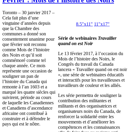
Toronto – 30 janvier 2017 –
Cela fait plus d’une
vingtaine d’années depuis
8.5"x11"
11"x17"
que la Chambre des
communes a donné son
Série de webinaires
Travailler
consentement unanime pour
quand on est Noir
que février soit reconnu
comme Mois de l’histoire
Le 13 février 2017, à l’occasion du
des Noirs et qu’il soit
Mois de l’histoire des Noirs, le
commémoré comme tel
Congrès du travail du Canada
chaque année. Ce mois
lancera « Travailler quand on est noir
représente une occasion de
», une série de webinaires éducatifs
souligner un pan de
et interactifs pour les travailleuses et
l’histoire du Canada qui
travailleurs de couleur et les alliés.
remonte à l’an 1603 et a
marqué les quatre siècles qui
Les série permettra de souligner la
suivirent, période au cours
contribution des militantes et
de laquelle les Canadiennes
militants et des organisatrices et
et Canadiens d’ascendance
organisateurs noirs du Canada, de
africaine ont contribué à
renforcer la solidarité entre les
construire et à défendre le
mouvements et d’améliorer les
pays qui est le nôtre.
compétences et les connaissances