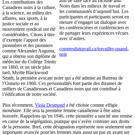
afin de faire face au racisme anti-
Les contributions des
Noirs dans les milieux de travail et
Canadiens noirs à la culture,
les communautés d’aujourd’hui. Les
à la science, au milieu des
participantes et participants seront en
affaires, aux sports, à la
mesure d’engager un dialogue avec
justice sociale et au
les conférencières et conférenciers et
mouvement syndical ont été
de partager leurs expériences vécues
considérables. Citons à titre
avec d’autres.
d’exemple l’apport des
pionnières et des pionniers
congresdutravail.ca/travailler-quand-
comme Alexander Augusta,
noir
qui a obtenu son diplôme de
médecine du Collège Trinity
en 1860, et un siècle plus
tard, Myrtle Blackwood
Smith, la première avocate noire qui a été admise au Barreau de
l’Ontario en 1960. Ces personnalités font partie des dizaines de
milliers de Canadiennes et Canadiens noirs qui ont contribué à
l’édification de notre société.
Plus récemment,
Viola Desmond
a été choisie comme effigie
monétaire. Elle sera la première femme canadienne à être ainsi
honorée. Rappelons qu’en 1946, cette pionnière a suscité une remise
en cause de la ségrégation, pratique qui s’avère contraire aux droits
de la personne. Bref, cette désignation représente non seulement une
importante avancée pour les femmes mais aussi un pas en avant sur