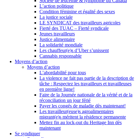
Société de leucémie & lymphome du Canada
L’action politique
Condition féminine et égalité des sexes
La justice sociale
LE SYNDICAT des travailleurs agricoles
Fierté des TUAC – Fierté syndicale
Jeunes travailleurs
Justice alimentaire
La solidarité mondiale
Les chauffeur(e)s d’Uber s’unissent
Cannabis responsable
Moyens d’action
Moyens d’action
L’abordabilité pour tous
La violence ne fait pas partie de la description de
tâche : Respectez les travailleurs et travailleuses
en première ligne!
Faire de la Journée nationale de la vérité et de la
réconciliation un jour férié
Payer les congés de maladie dès maintenant!
Les travailleur(euse)s agroalimentaires
migrant(e)s méritent la résidence permanente
Mettez fin au lock-out du Heritage Inn dès
maintenant
Se syndiquer