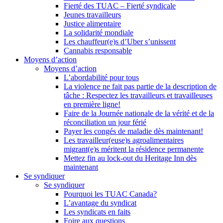
Fierté des TUAC – Fierté syndicale
Jeunes travailleurs
Justice alimentaire
La solidarité mondiale
Les chauffeur(e)s d’Uber s’unissent
Cannabis responsable
Moyens d’action
Moyens d’action
L’abordabilité pour tous
La violence ne fait pas partie de la description de
tâche : Respectez les travailleurs et travailleuses
en première ligne!
Faire de la Journée nationale de la vérité et de la
réconciliation un jour férié
Payer les congés de maladie dès maintenant!
Les travailleur(euse)s agroalimentaires
migrant(e)s méritent la résidence permanente
Mettez fin au lock-out du Heritage Inn dès
maintenant
Se syndiquer
Se syndiquer
Pourquoi les TUAC Canada?
L’avantage du syndicat
Les syndicats en faits
Foire aux questions