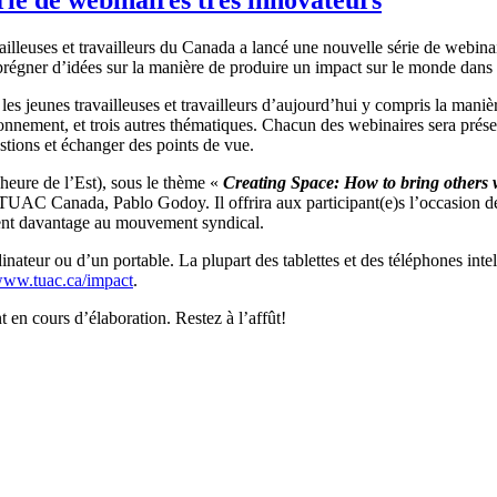
illeuses et travailleurs du Canada a lancé une nouvelle série de webinai
prégner d’idées sur la manière de produire un impact sur le monde dans l
les jeunes travailleuses et travailleurs d’aujourd’hui y compris la maniè
ronnement, et trois autres thématiques. Chacun des webinaires sera prése
estions et échanger des points de vue.
(heure de l’Est), sous le thème «
Creating Space: How to bring others 
 TUAC Canada, Pablo Godoy. Il offrira aux participant(e)s l’occasion de
liquent davantage au mouvement syndical.
ateur ou d’un portable. La plupart des tablettes et des téléphones intell
ww.tuac.ca/impact
.
t en cours d’élaboration. Restez à l’affût!