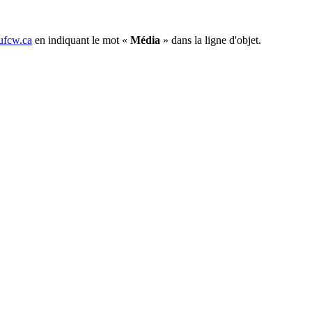
fcw.ca
en indiquant le mot «
Média
» dans la ligne d'objet.