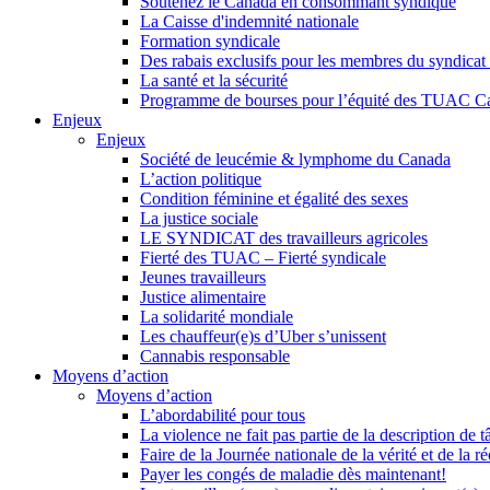
Soutenez le Canada en consommant syndiqué
La Caisse d'indemnité nationale
Formation syndicale
Des rabais exclusifs pour les membres du syndicat e
La santé et la sécurité
Programme de bourses pour l’équité des TUAC C
Enjeux
Enjeux
Société de leucémie & lymphome du Canada
L’action politique
Condition féminine et égalité des sexes
La justice sociale
LE SYNDICAT des travailleurs agricoles
Fierté des TUAC – Fierté syndicale
Jeunes travailleurs
Justice alimentaire
La solidarité mondiale
Les chauffeur(e)s d’Uber s’unissent
Cannabis responsable
Moyens d’action
Moyens d’action
L’abordabilité pour tous
La violence ne fait pas partie de la description de t
Faire de la Journée nationale de la vérité et de la ré
Payer les congés de maladie dès maintenant!