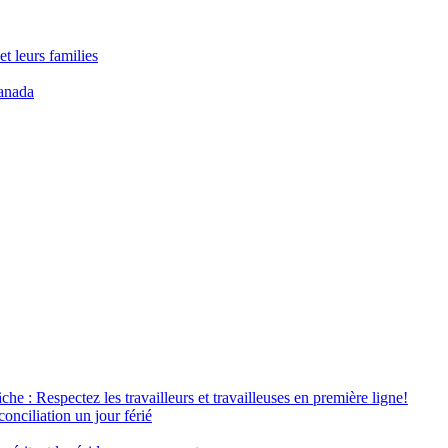
t leurs families
anada
âche : Respectez les travailleurs et travailleuses en première ligne!
conciliation un jour férié