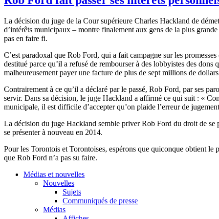
La
décision
du
juge
de la
Cour
supérieure
Charles
Hackland
de
démet
d’intérêts
municipaux
–
montre
finalement
aux
gens
de la plus
grande
pas en faire
fi
.
C’est
paradoxal
que
Rob Ford, qui a fait
campagne
sur
les
promesses
destitué
parce
qu’il
a
refusé
de
rembourser
à
des
lobbyistes
des dons
q
malheureusement
payer
une
facture
de plus de
sept
millions de dollar
Contrairement
à
ce
qu’il
a
déclaré
par le
passé
, Rob Ford, par
ses
paro
servir
.
Dans
sa
décision
, le
juge
Hackland
a
affirmé
ce
qui suit : «
Com
municipale
,
il
est
difficile
d’accepter
qu’on
plaide
l’erreur
de
jugemen
La
décision
du
juge
Hackland
semble
priver
Rob Ford du
droit
de se
se
présenter
à
nouveau en 2014.
Pour les
Torontois
et
Torontoises
,
espérons
que
quiconque
obtient
le
p
que
Rob Ford
n’a
pas
su
faire.
Médias et nouvelles
Nouvelles
Sujets
Communiqués de presse
Médias
Affiches