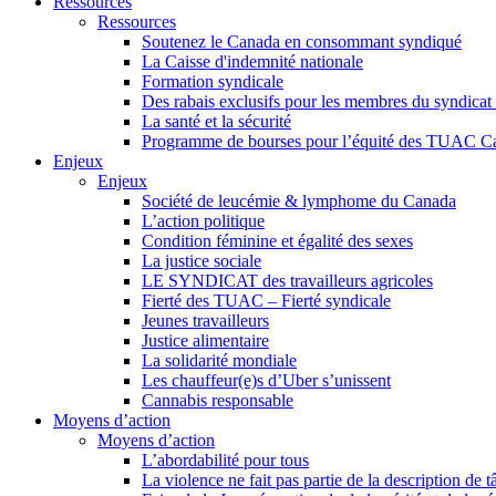
Ressources
Ressources
Soutenez le Canada en consommant syndiqué
La Caisse d'indemnité nationale
Formation syndicale
Des rabais exclusifs pour les membres du syndicat e
La santé et la sécurité
Programme de bourses pour l’équité des TUAC C
Enjeux
Enjeux
Société de leucémie & lymphome du Canada
L’action politique
Condition féminine et égalité des sexes
La justice sociale
LE SYNDICAT des travailleurs agricoles
Fierté des TUAC – Fierté syndicale
Jeunes travailleurs
Justice alimentaire
La solidarité mondiale
Les chauffeur(e)s d’Uber s’unissent
Cannabis responsable
Moyens d’action
Moyens d’action
L’abordabilité pour tous
La violence ne fait pas partie de la description de t