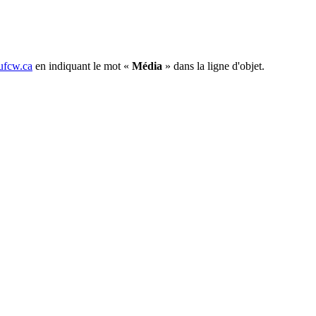
fcw.ca
en indiquant le mot «
Média
» dans la ligne d'objet.