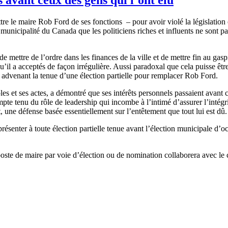
tre
le
maire
Rob Ford de
ses
fonctions
– pour
avoir
violé
la
législation
municipalité
du Canada
que
les
politiciens
riches et influents ne
sont
p
de
mettre
de
l’ordre
dans
les finances de la
ville
et de
mettre
fin au
gasp
u’il
a
acceptés
de
façon
irrégulière
.
Aussi
paradoxal
que
cela
puisse
êtr
s
advenant
la
tenue
d’une
élection
partielle
pour
remplacer
Rob Ford.
les et
ses
actes
, a
démontré
que
ses
intérêts
personnels
passaient
avant
pte
tenu
du
rôle
de leadership qui
incombe
à
l’intimé
d’assurer
l’intégr
t
,
une
défense
basée
essentiellement
sur
l’entêtement
que
tout
lui
est
dû
.
présenter
à
toute
élection
partielle
tenue
avant
l’élection
municipale
d’oc
oste
de
maire
par
voie
d’élection
ou
de nomination
collaborera
avec
le