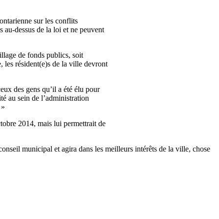
ontarienne
sur
les
conflits
as
au-dessus
de la
loi
et ne
peuvent
illage
de fonds publics,
soit
e
, les
résident
(e)s de la
ville
devront
ceux
des
gens
qu’il
a
été
élu
pour
ité
au
sein
de
l’administration
 »
tobre
2014,
mais
lui
permettrait
de
conseil
municipal et
agira
dans
les
meilleurs
intérêts
de la
ville
, chose