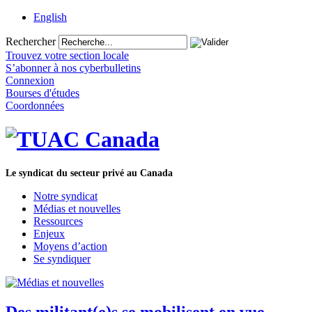
English
Rechercher
Trouvez votre section locale
S’abonner à nos cyberbulletins
Connexion
Bourses d'études
Coordonnées
Le syndicat du secteur privé au Canada
Notre syndicat
Médias et nouvelles
Ressources
Enjeux
Moyens d’action
Se syndiquer
Des militant(e)s se mobilisent en vue