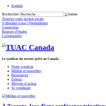
English
Rechercher
Trouvez votre section locale
S’abonner à nos cyberbulletins
Connexion
Bourses d'études
Coordonnées
Le syndicat du secteur privé au Canada
Notre syndicat
Médias et nouvelles
Ressources
Enjeux
Moyens d’action
Se syndiquer
À Toronto, lors d’une conférence trinationa