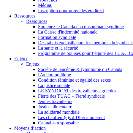
Médias
Inscription pour nouvelles en direct
Ressources
Ressources
Soutenez le Canada en consommant syndiqué
La Caisse d'indemnité nationale
Formation syndicale
Des rabais exclusifs pour les membres du syndicat e
La santé et la sécurité
Programme de bourses pour l’équité des TUAC C
Enjeux
Enjeux
Société de leucémie & lymphome du Canada
L’action politique
Condition féminine et égalité des sexes
La justice sociale
LE SYNDICAT des travailleurs agricoles
Fierté des TUAC – Fierté syndicale
Jeunes travailleurs
Justice alimentaire
La solidarité mondiale
Les chauffeur(e)s d’Uber s’unissent
Cannabis responsable
Moyens d’action