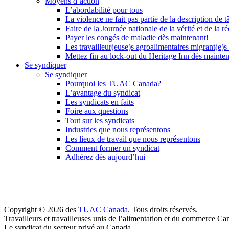
Moyens d’action
L’abordabilité pour tous
La violence ne fait pas partie de la description de t
Faire de la Journée nationale de la vérité et de la ré
Payer les congés de maladie dès maintenant!
Les travailleur(euse)s agroalimentaires migrant(e)s
Mettez fin au lock-out du Heritage Inn dès mainte
Se syndiquer
Se syndiquer
Pourquoi les TUAC Canada?
L’avantage du syndicat
Les syndicats en faits
Foire aux questions
Tout sur les syndicats
Industries que nous représentons
Les lieux de travail que nous représentons
Comment former un syndicat
Adhérez dès aujourd’hui
Copyright © 2026 des
TUAC Canada
. Tous droits réservés.
Travailleurs et travailleuses unis de l’alimentation et du commerce Ca
Le syndicat du secteur privé au Canada