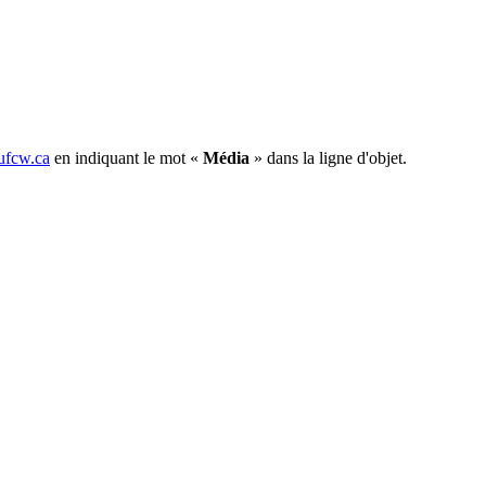
fcw.ca
en indiquant le mot «
Média
» dans la ligne d'objet.