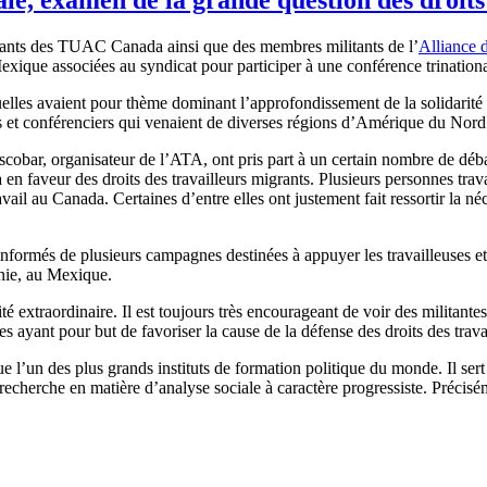
tants des TUAC Canada ainsi que des membres militants de l’
Alliance d
exique associées au syndicat pour participer à une conférence trination
lles avaient pour thème dominant l’approfondissement de la solidarité che
es et conférenciers qui venaient de diverses régions d’Amérique du Nord
ar, organisateur de l’ATA, ont pris part à un certain nombre de débats
da en faveur des droits des travailleurs migrants. Plusieurs personnes trav
avail au Canada. Certaines d’entre elles ont justement fait ressortir la n
 informés de plusieurs campagnes destinées à appuyer les travailleuses et 
rnie, au Mexique.
té extraordinaire. Il est toujours très encourageant de voir des militantes
es ayant pour but de favoriser la cause de la défense des droits des travai
’un des plus grands instituts de formation politique du monde. Il sert de
de recherche en matière d’analyse sociale à caractère progressiste. Préci