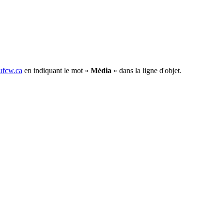
fcw.ca
en indiquant le mot «
Média
» dans la ligne d'objet.