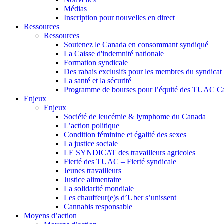
Médias
Inscription pour nouvelles en direct
Ressources
Ressources
Soutenez le Canada en consommant syndiqué
La Caisse d'indemnité nationale
Formation syndicale
Des rabais exclusifs pour les membres du syndicat e
La santé et la sécurité
Programme de bourses pour l’équité des TUAC C
Enjeux
Enjeux
Société de leucémie & lymphome du Canada
L’action politique
Condition féminine et égalité des sexes
La justice sociale
LE SYNDICAT des travailleurs agricoles
Fierté des TUAC – Fierté syndicale
Jeunes travailleurs
Justice alimentaire
La solidarité mondiale
Les chauffeur(e)s d’Uber s’unissent
Cannabis responsable
Moyens d’action