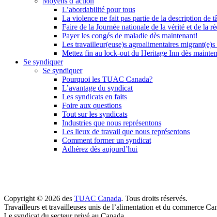
Moyens d’action
L’abordabilité pour tous
La violence ne fait pas partie de la description de t
Faire de la Journée nationale de la vérité et de la ré
Payer les congés de maladie dès maintenant!
Les travailleur(euse)s agroalimentaires migrant(e)s
Mettez fin au lock-out du Heritage Inn dès mainte
Se syndiquer
Se syndiquer
Pourquoi les TUAC Canada?
L’avantage du syndicat
Les syndicats en faits
Foire aux questions
Tout sur les syndicats
Industries que nous représentons
Les lieux de travail que nous représentons
Comment former un syndicat
Adhérez dès aujourd’hui
Copyright © 2026 des
TUAC Canada
. Tous droits réservés.
Travailleurs et travailleuses unis de l’alimentation et du commerce Ca
Le syndicat du secteur privé au Canada