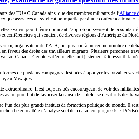
tants des TUAC Canada ainsi que des membres militants de l’
Alliance d
exique associées au syndicat pour participer à une conférence trination
lles avaient pour thème dominant l’approfondissement de la solidarité che
es et conférenciers qui venaient de diverses régions d’Amérique du Nord
ar, organisateur de l’ATA, ont pris part à un certain nombre de débats
da en faveur des droits des travailleurs migrants. Plusieurs personnes trav
avail au Canada. Certaines d’entre elles ont justement fait ressortir la n
 informés de plusieurs campagnes destinées à appuyer les travailleuses et 
rnie, au Mexique.
té extraordinaire. Il est toujours très encourageant de voir des militantes
es ayant pour but de favoriser la cause de la défense des droits des travai
’un des plus grands instituts de formation politique du monde. Il sert de
de recherche en matière d’analyse sociale à caractère progressiste. Préci