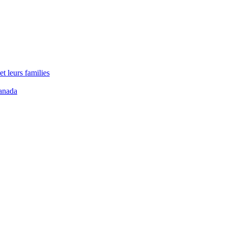
t leurs families
anada