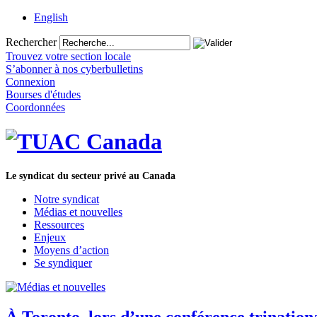
English
Rechercher
Trouvez votre section locale
S’abonner à nos cyberbulletins
Connexion
Bourses d'études
Coordonnées
Le syndicat du secteur privé au Canada
Notre syndicat
Médias et nouvelles
Ressources
Enjeux
Moyens d’action
Se syndiquer
À Toronto, lors d’une conférence trinationa