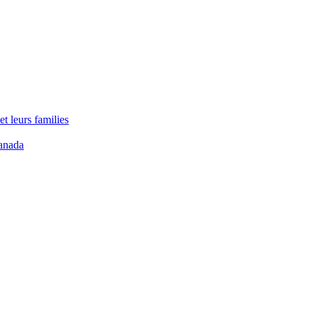
t leurs families
anada