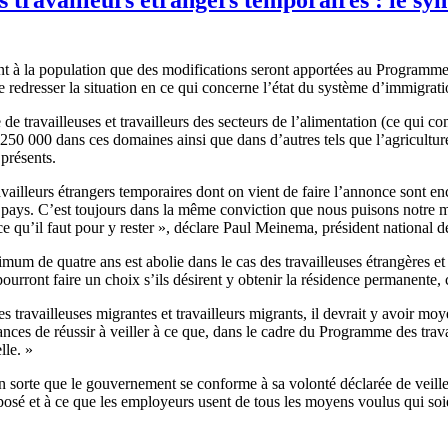
a population que des modifications seront apportées au Programme des 
redresser la situation en ce qui concerne l’état du système d’immigrat
 travailleuses et travailleurs des secteurs de l’alimentation (ce qui com
50 000 dans ces domaines ainsi que dans d’autres tels que l’agriculture e
 présents.
ailleurs étrangers temporaires dont on vient de faire l’annonce sont e
ays. C’est toujours dans la même conviction que nous puisons notre moti
e ce qu’il faut pour y rester », déclare Paul Meinema, président nation
mum de quatre ans est abolie dans le cas des travailleuses étrangères et 
ils pourront faire un choix s’ils désirent y obtenir la résidence perm
travailleuses migrantes et travailleurs migrants, il devrait y avoir mo
ces de réussir à veiller à ce que, dans le cadre du Programme des travaill
lle. »
 sorte que le gouvernement se conforme à sa volonté déclarée de veiller
osé et à ce que les employeurs usent de tous les moyens voulus qui soie