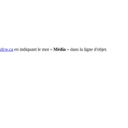
fcw.ca
en indiquant le mot «
Média
» dans la ligne d'objet.