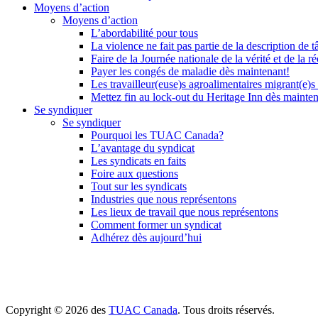
Moyens d’action
Moyens d’action
L’abordabilité pour tous
La violence ne fait pas partie de la description de t
Faire de la Journée nationale de la vérité et de la ré
Payer les congés de maladie dès maintenant!
Les travailleur(euse)s agroalimentaires migrant(e)s
Mettez fin au lock-out du Heritage Inn dès mainte
Se syndiquer
Se syndiquer
Pourquoi les TUAC Canada?
L’avantage du syndicat
Les syndicats en faits
Foire aux questions
Tout sur les syndicats
Industries que nous représentons
Les lieux de travail que nous représentons
Comment former un syndicat
Adhérez dès aujourd’hui
Copyright © 2026 des
TUAC Canada
. Tous droits réservés.