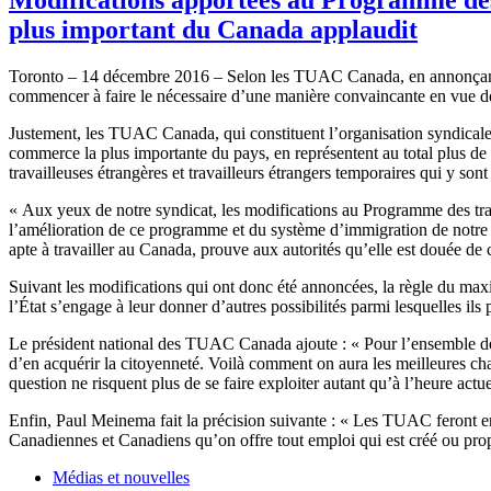
plus important du Canada applaudit
Toronto – 14 décembre 2016 – Selon les TUAC Canada, en annonçant à l
commencer à faire le nécessaire d’une manière convaincante en vue de 
Justement, les TUAC Canada, qui constituent l’organisation syndicale de
commerce la plus importante du pays, en représentent au total plus de 2
travailleuses étrangères et travailleurs étrangers temporaires qui y sont
« Aux yeux de notre syndicat, les modifications au Programme des trav
l’amélioration de ce programme et du système d’immigration de notre p
apte à travailler au Canada, prouve aux autorités qu’elle est douée d
Suivant les modifications qui ont donc été annoncées, la règle du maxi
l’État s’engage à leur donner d’autres possibilités parmi lesquelles 
Le président national des TUAC Canada ajoute : « Pour l’ensemble des 
d’en acquérir la citoyenneté. Voilà comment on aura les meilleures chan
question ne risquent plus de se faire exploiter autant qu’à l’heure actue
Enfin, Paul Meinema fait la précision suivante : « Les TUAC feront en
Canadiennes et Canadiens qu’on offre tout emploi qui est créé ou prop
Médias et nouvelles