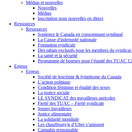
Médias et nouvelles
Nouvelles
Médias
Inscription pour nouvelles en direct
Ressources
Ressources
Soutenez le Canada en consommant syndiqué
La Caisse d'indemnité nationale
Formation syndicale
Des rabais exclusifs pour les membres du syndicat e
La santé et la sécurité
Programme de bourses pour l’équité des TUAC C
Enjeux
Enjeux
Société de leucémie & lymphome du Canada
L’action politique
Condition féminine et égalité des sexes
La justice sociale
LE SYNDICAT des travailleurs agricoles
Fierté des TUAC – Fierté syndicale
Jeunes travailleurs
Justice alimentaire
La solidarité mondiale
Les chauffeur(e)s d’Uber s’unissent
Cannabis responsable