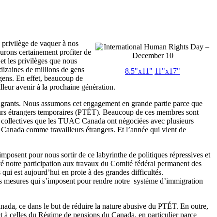
privilège de vaquer à nos
aurons certainement profiter de
et les privilèges que nous
 dizaines de millions de gens
8.5"x11"
11"x17"
 gens. En effet, beaucoup de
meilleur avenir à la prochaine génération.
migrants. Nous assumons cet engagement en grande partie parce que
eurs étrangers temporaires (PTÉT). Beaucoup de ces membres sont
s collectives que les TUAC Canada ont négociées avec plusieurs
Canada comme travailleurs étrangers. Et l’année qui vient de
posent pour nous sortir de ce labyrinthe de politiques répressives et
été notre participation aux travaux du Comité fédéral permanent des
i est aujourd’hui en proie à des grandes difficultés.
es mesures qui s’imposent pour rendre notre système d’immigration
 Canada, ce dans le but de réduire la nature abusive du PTÉT. En outre,
t à celles du Régime de pensions du Canada, en particulier parce