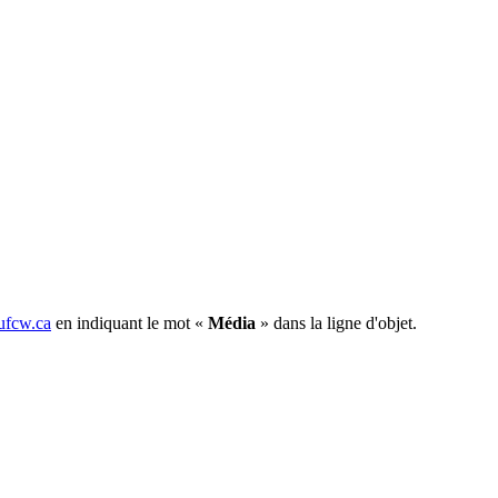
fcw.ca
en indiquant le mot «
Média
» dans la ligne d'objet.