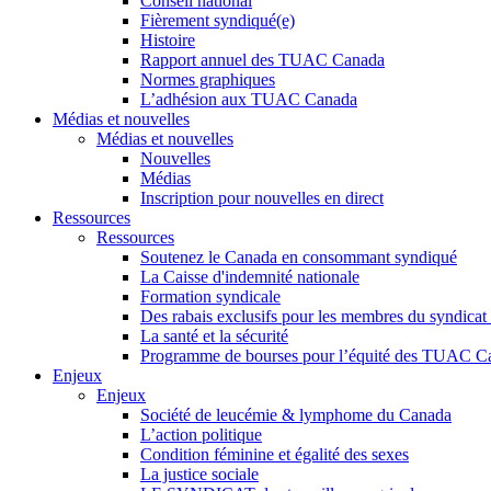
Conseil national
Fièrement syndiqué(e)
Histoire
Rapport annuel des TUAC Canada
Normes graphiques
L’adhésion aux TUAC Canada
Médias et nouvelles
Médias et nouvelles
Nouvelles
Médias
Inscription pour nouvelles en direct
Ressources
Ressources
Soutenez le Canada en consommant syndiqué
La Caisse d'indemnité nationale
Formation syndicale
Des rabais exclusifs pour les membres du syndicat e
La santé et la sécurité
Programme de bourses pour l’équité des TUAC C
Enjeux
Enjeux
Société de leucémie & lymphome du Canada
L’action politique
Condition féminine et égalité des sexes
La justice sociale