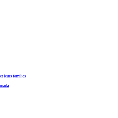
t leurs families
anada