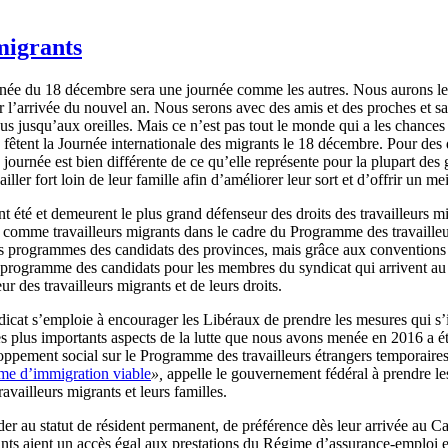
migrants
ée du 18 décembre sera une journée comme les autres. Nous aurons le 
r l’arrivée du nouvel an. Nous serons avec des amis et des proches et s
s jusqu’aux oreilles. Mais ce n’est pas tout le monde qui a les chances 
)s fêtent la Journée internationale des migrants le 18 décembre. Pour des
journée est bien différente de ce qu’elle représente pour la plupart des
ller fort loin de leur famille afin d’améliorer leur sort et d’offrir un 
été et demeurent le plus grand défenseur des droits des travailleurs 
a comme travailleurs migrants dans le cadre du Programme des travaill
 des programmes des candidats des provinces, mais grâce aux convention
 programme des candidats pour les membres du syndicat qui arrivent au 
eur des travailleurs migrants et de leurs droits.
cat s’emploie à encourager les Libéraux de prendre les mesures qui s’im
n des plus importants aspects de la lutte que nous avons menée en 2016 a 
ement social sur le Programme des travailleurs étrangers temporaires qu
me d’immigration viable
»,
appelle le gouvernement fédéral à prendre l
 travailleurs migrants et leurs familles.
ccéder au statut de résident permanent, de préférence dès leur arrivée au
nts aient un accès égal aux prestations du Régime d’assurance-emploi e