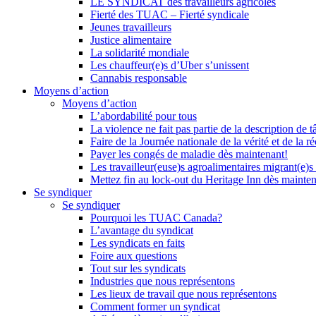
LE SYNDICAT des travailleurs agricoles
Fierté des TUAC – Fierté syndicale
Jeunes travailleurs
Justice alimentaire
La solidarité mondiale
Les chauffeur(e)s d’Uber s’unissent
Cannabis responsable
Moyens d’action
Moyens d’action
L’abordabilité pour tous
La violence ne fait pas partie de la description de t
Faire de la Journée nationale de la vérité et de la ré
Payer les congés de maladie dès maintenant!
Les travailleur(euse)s agroalimentaires migrant(e)s
Mettez fin au lock-out du Heritage Inn dès mainte
Se syndiquer
Se syndiquer
Pourquoi les TUAC Canada?
L’avantage du syndicat
Les syndicats en faits
Foire aux questions
Tout sur les syndicats
Industries que nous représentons
Les lieux de travail que nous représentons
Comment former un syndicat