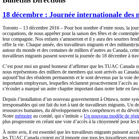
18 décembre : Journée internationale des 
Toronto – 13 décembre 2016 – Pour bon nombre d’entre nous, la journ
occupations, de nous apprêter pour la saison des fêtes et de contemple
leur compagnie. Nos enfants s’amuseront et il y aura des sourires fendu
offre la vie. Chaque année, des travailleurs migrants et des militant(e
autour du monde et des centaines de milliers d’autres au Canada, cette 
travailleurs migrants passent souvent la journée du 18 décembre à travai
C’est pour moi un grand honneur d’affirmer que les TUAC Canada ont 
nous représentons des milliers de membres qui sont arrivés au Canad
aujourd’hui des résidents permanents et le sont devenus par la voie
importants employeurs, lesquelles réclament proactivement l’accès au
s’écouler a marqué un autre chapitre important dans notre lutte en fav
Depuis l’installation d’un nouveau gouvernement à Ottawa, notre syndi
irresponsables qui ont fait du tort à tant de travailleurs migrants. U
ressources humaines, du développement des compétences et du développ
Notre
mémoire
au comité, qui s’intitule
«
Un nouveau modèle de régi
plus progressiste en créant une voie d’accès à la citoyenneté pour les
À notre avis, il est essentiel que les travailleurs migrants puissent a
les TUAC Canada croient qu’il importe que tous les travailleurs migra