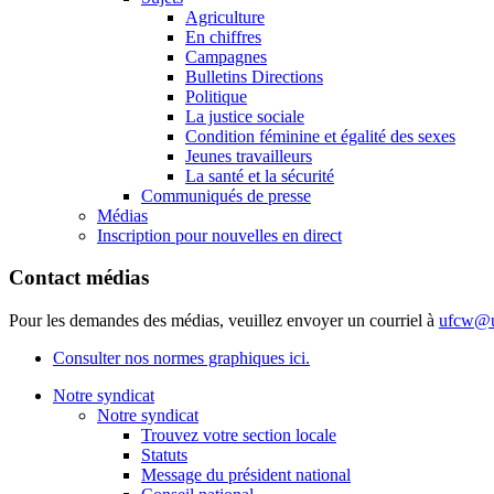
Agriculture
En chiffres
Campagnes
Bulletins Directions
Politique
La justice sociale
Condition féminine et égalité des sexes
Jeunes travailleurs
La santé et la sécurité
Communiqués de presse
Médias
Inscription pour nouvelles en direct
Contact médias
Pour les demandes des médias, veuillez envoyer un courriel à
ufcw@u
Consulter nos normes graphiques ici.
Notre syndicat
Notre syndicat
Trouvez votre section locale
Statuts
Message du président national