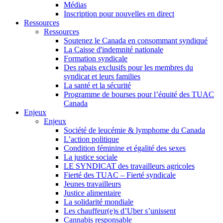
Médias
Inscription pour nouvelles en direct
Ressources
Ressources
Soutenez le Canada en consommant syndiqué
La Caisse d'indemnité nationale
Formation syndicale
Des rabais exclusifs pour les membres du
syndicat et leurs families
La santé et la sécurité
Programme de bourses pour l’équité des TUAC
Canada
Enjeux
Enjeux
Société de leucémie & lymphome du Canada
L’action politique
Condition féminine et égalité des sexes
La justice sociale
LE SYNDICAT des travailleurs agricoles
Fierté des TUAC – Fierté syndicale
Jeunes travailleurs
Justice alimentaire
La solidarité mondiale
Les chauffeur(e)s d’Uber s’unissent
Cannabis responsable