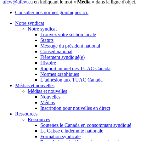
ufcw@ufcw.ca
en indiquant le mot «
Média
» dans la ligne d'objet.
Consulter nos normes graphiques ici.
Notre syndicat
Notre syndicat
Trouvez votre section locale
Statuts
Message du président national
Conseil national
Fièrement syndiqué(e)
Histoire
Rapport annuel des TUAC Canada
Normes graphiques
L’adhésion aux TUAC Canada
Médias et nouvelles
Médias et nouvelles
Nouvelles
Médias
Inscription pour nouvelles en direct
Ressources
Ressources
Soutenez le Canada en consommant syndiqué
La Caisse d'indemnité nationale
Formation syndicale