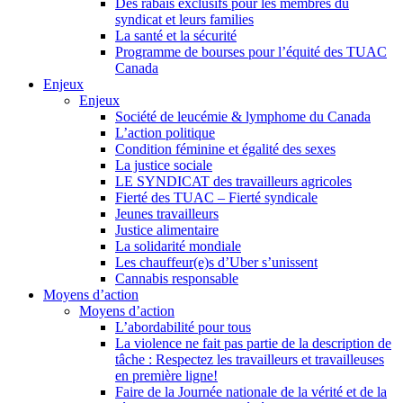
Des rabais exclusifs pour les membres du
syndicat et leurs families
La santé et la sécurité
Programme de bourses pour l’équité des TUAC
Canada
Enjeux
Enjeux
Société de leucémie & lymphome du Canada
L’action politique
Condition féminine et égalité des sexes
La justice sociale
LE SYNDICAT des travailleurs agricoles
Fierté des TUAC – Fierté syndicale
Jeunes travailleurs
Justice alimentaire
La solidarité mondiale
Les chauffeur(e)s d’Uber s’unissent
Cannabis responsable
Moyens d’action
Moyens d’action
L’abordabilité pour tous
La violence ne fait pas partie de la description de
tâche : Respectez les travailleurs et travailleuses
en première ligne!
Faire de la Journée nationale de la vérité et de la