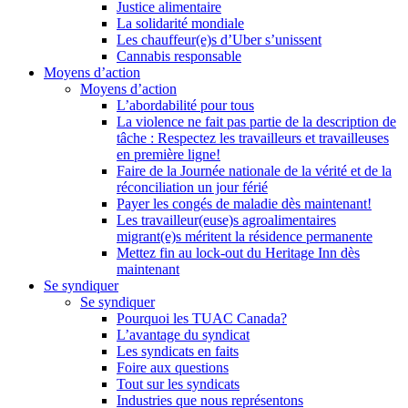
Justice alimentaire
La solidarité mondiale
Les chauffeur(e)s d’Uber s’unissent
Cannabis responsable
Moyens d’action
Moyens d’action
L’abordabilité pour tous
La violence ne fait pas partie de la description de
tâche : Respectez les travailleurs et travailleuses
en première ligne!
Faire de la Journée nationale de la vérité et de la
réconciliation un jour férié
Payer les congés de maladie dès maintenant!
Les travailleur(euse)s agroalimentaires
migrant(e)s méritent la résidence permanente
Mettez fin au lock-out du Heritage Inn dès
maintenant
Se syndiquer
Se syndiquer
Pourquoi les TUAC Canada?
L’avantage du syndicat
Les syndicats en faits
Foire aux questions
Tout sur les syndicats
Industries que nous représentons