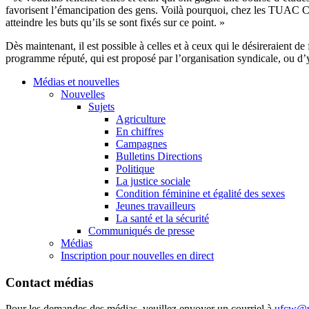
favorisent l’émancipation des gens. Voilà pourquoi, chez les TUAC Can
atteindre les buts qu’ils se sont fixés sur ce point. »
Dès maintenant, il est possible à celles et à ceux qui le désireraie
programme réputé, qui est proposé par l’organisation syndicale, ou d’
Médias et nouvelles
Nouvelles
Sujets
Agriculture
En chiffres
Campagnes
Bulletins Directions
Politique
La justice sociale
Condition féminine et égalité des sexes
Jeunes travailleurs
La santé et la sécurité
Communiqués de presse
Médias
Inscription pour nouvelles en direct
Contact médias
Pour les demandes des médias, veuillez envoyer un courriel à
ufcw@u