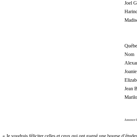
Joel 
Harin
Madis
Québe
Nom
Alexa
Joanie
Elizab
Jean 
Maril
Annonce f
« Je voudrais féliciter celles et ceux qui ont gagné une bourse d’ét