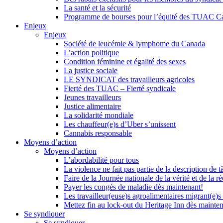
La santé et la sécurité
Programme de bourses pour l’équité des TUAC C
Enjeux
Enjeux
Société de leucémie & lymphome du Canada
L’action politique
Condition féminine et égalité des sexes
La justice sociale
LE SYNDICAT des travailleurs agricoles
Fierté des TUAC – Fierté syndicale
Jeunes travailleurs
Justice alimentaire
La solidarité mondiale
Les chauffeur(e)s d’Uber s’unissent
Cannabis responsable
Moyens d’action
Moyens d’action
L’abordabilité pour tous
La violence ne fait pas partie de la description de t
Faire de la Journée nationale de la vérité et de la ré
Payer les congés de maladie dès maintenant!
Les travailleur(euse)s agroalimentaires migrant(e)s
Mettez fin au lock-out du Heritage Inn dès mainte
Se syndiquer
Se syndiquer