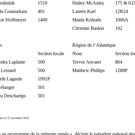
Goshulak
1518
Hailey McAuley
175 & 63
du Gunasekara
401
Lauren Karl
12R24
on Hoffmeyer
1400
Maida Krdzalic
1006A
Christine Baskin
102
c
Région de l’Atlantique
Section locale
Nom
Section lo
ndra Laplante
500
Trevor Atwater
864
 Lessard
500
Matthew Phillips
1288P
eth Lagarde
1991P
Bélanger
501
ou Deschamps
501
aite le 25 novembre 2016
udes au programme de la présente année », déclare le président national