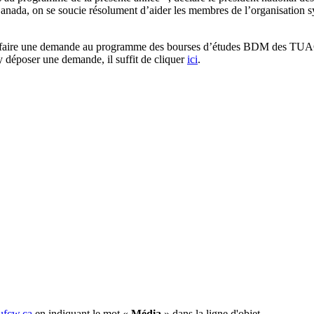
ada, on se soucie résolument d’aider les membres de l’organisation synd
nt de faire une demande au programme des bourses d’études BDM des TUA
y déposer une demande, il suffit de cliquer
ici
.
fcw.ca
en indiquant le mot «
Média
» dans la ligne d'objet.