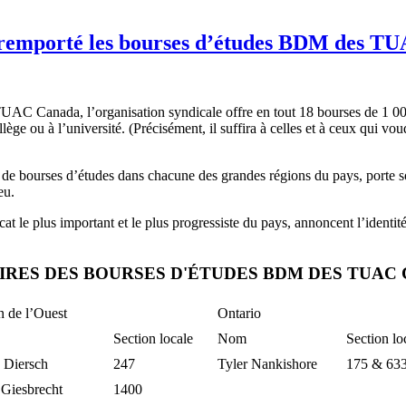
t remporté les bourses d’études BDM des T
C Canada, l’organisation syndicale offre en tout 18 bourses de 1 00
collège ou à l’université. (Précisément, il suffira à celles et à ceux q
de bourses d’études dans chacune des grandes régions du pays, porte s
eu.
at le plus important et le plus progressiste du pays, annoncent l’iden
IRES DES BOURSES D'ÉTUDES BDM DES TUAC 
 de l’Ouest
Ontario
Section locale
Nom
Section lo
 Diersch
247
Tyler Nankishore
175 & 63
 Giesbrecht
1400