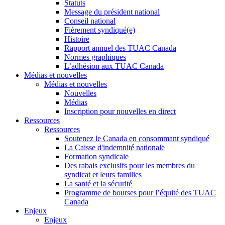
Statuts
Message du président national
Conseil national
Fièrement syndiqué(e)
Histoire
Rapport annuel des TUAC Canada
Normes graphiques
L’adhésion aux TUAC Canada
Médias et nouvelles
Médias et nouvelles
Nouvelles
Médias
Inscription pour nouvelles en direct
Ressources
Ressources
Soutenez le Canada en consommant syndiqué
La Caisse d'indemnité nationale
Formation syndicale
Des rabais exclusifs pour les membres du
syndicat et leurs families
La santé et la sécurité
Programme de bourses pour l’équité des TUAC
Canada
Enjeux
Enjeux