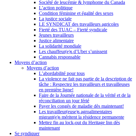
Société de leucémie & lymphome du Canada
L’action politique
Condition féminine et égalité des sexes
La justice sociale
LE SYNDICAT des travailleurs agricoles
Fierté des TUAC – Fierté syndicale
Jeunes travailleurs
Justice alimentaire
La solidarité mondiale
Les chauffeur(e)s d’Uber s’unissent
Cannabis responsable
Moyens d’action
Moyens d’action
L’abordabilité pour tous
La violence ne fait pas partie de la description de
tâche : Respectez les travailleurs et travailleuses
en première ligne!
Faire de la Journée nationale de la vérité et de la
réconciliation un jour férié
Payer les congés de maladie dès maintenant!
Les travailleur(euse)s agroalimentaires
migrant(e)s méritent la résidence permanente
Mettez fin au lock-out du Heritage Inn dès
maintenant
Se syndiquer