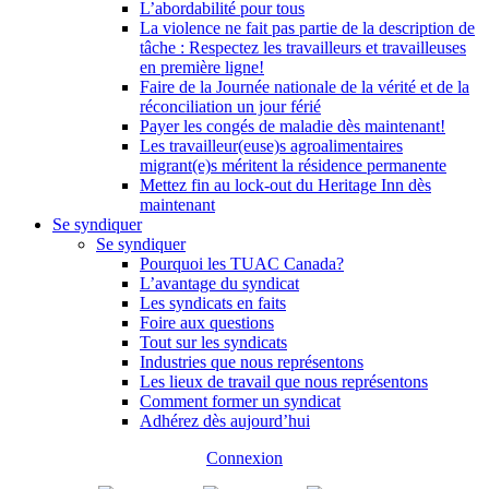
L’abordabilité pour tous
La violence ne fait pas partie de la description de
tâche : Respectez les travailleurs et travailleuses
en première ligne!
Faire de la Journée nationale de la vérité et de la
réconciliation un jour férié
Payer les congés de maladie dès maintenant!
Les travailleur(euse)s agroalimentaires
migrant(e)s méritent la résidence permanente
Mettez fin au lock-out du Heritage Inn dès
maintenant
Se syndiquer
Se syndiquer
Pourquoi les TUAC Canada?
L’avantage du syndicat
Les syndicats en faits
Foire aux questions
Tout sur les syndicats
Industries que nous représentons
Les lieux de travail que nous représentons
Comment former un syndicat
Adhérez dès aujourd’hui
Connexion