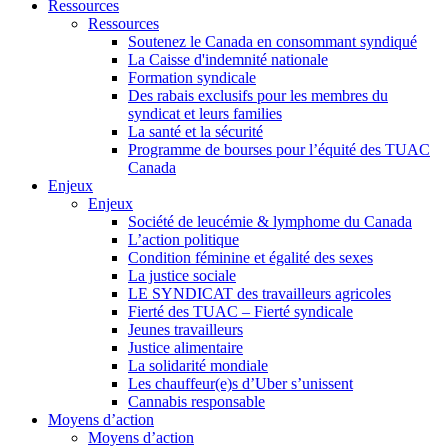
Ressources
Ressources
Soutenez le Canada en consommant syndiqué
La Caisse d'indemnité nationale
Formation syndicale
Des rabais exclusifs pour les membres du
syndicat et leurs families
La santé et la sécurité
Programme de bourses pour l’équité des TUAC
Canada
Enjeux
Enjeux
Société de leucémie & lymphome du Canada
L’action politique
Condition féminine et égalité des sexes
La justice sociale
LE SYNDICAT des travailleurs agricoles
Fierté des TUAC – Fierté syndicale
Jeunes travailleurs
Justice alimentaire
La solidarité mondiale
Les chauffeur(e)s d’Uber s’unissent
Cannabis responsable
Moyens d’action
Moyens d’action