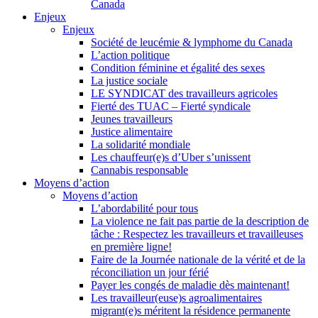
Canada
Enjeux
Enjeux
Société de leucémie & lymphome du Canada
L’action politique
Condition féminine et égalité des sexes
La justice sociale
LE SYNDICAT des travailleurs agricoles
Fierté des TUAC – Fierté syndicale
Jeunes travailleurs
Justice alimentaire
La solidarité mondiale
Les chauffeur(e)s d’Uber s’unissent
Cannabis responsable
Moyens d’action
Moyens d’action
L’abordabilité pour tous
La violence ne fait pas partie de la description de
tâche : Respectez les travailleurs et travailleuses
en première ligne!
Faire de la Journée nationale de la vérité et de la
réconciliation un jour férié
Payer les congés de maladie dès maintenant!
Les travailleur(euse)s agroalimentaires
migrant(e)s méritent la résidence permanente