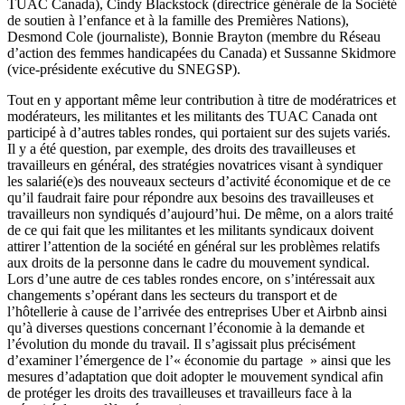
TUAC Canada), Cindy Blackstock (directrice générale de la Société
de soutien à l’enfance et à la famille des Premières Nations),
Desmond Cole (journaliste), Bonnie Brayton (membre du Réseau
d’action des femmes handicapées du Canada) et Sussanne Skidmore
(vice-présidente exécutive du SNEGSP).
Tout en y apportant même leur contribution à titre de modératrices et
modérateurs, les militantes et les militants des TUAC Canada ont
participé à d’autres tables rondes, qui portaient sur des sujets variés.
Il y a été question, par exemple, des droits des travailleuses et
travailleurs en général, des stratégies novatrices visant à syndiquer
les salarié(e)s des nouveaux secteurs d’activité économique et de ce
qu’il faudrait faire pour répondre aux besoins des travailleuses et
travailleurs non syndiqués d’aujourd’hui. De même, on a alors traité
de ce qui fait que les militantes et les militants syndicaux doivent
attirer l’attention de la société en général sur les problèmes relatifs
aux droits de la personne dans le cadre du mouvement syndical.
Lors d’une autre de ces tables rondes encore, on s’intéressait aux
changements s’opérant dans les secteurs du transport et de
l’hôtellerie à cause de l’arrivée des entreprises Uber et Airbnb ainsi
qu’à diverses questions concernant l’économie à la demande et
l’évolution du monde du travail. Il s’agissait plus précisément
d’examiner l’émergence de l’« économie du partage » ainsi que les
mesures d’adaptation que doit adopter le mouvement syndical afin
de protéger les droits des travailleuses et travailleurs face à la