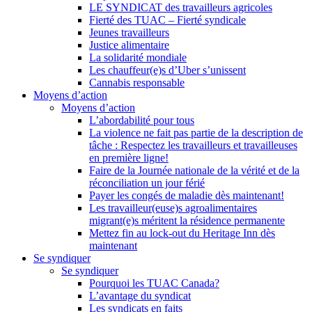
LE SYNDICAT des travailleurs agricoles
Fierté des TUAC – Fierté syndicale
Jeunes travailleurs
Justice alimentaire
La solidarité mondiale
Les chauffeur(e)s d’Uber s’unissent
Cannabis responsable
Moyens d’action
Moyens d’action
L’abordabilité pour tous
La violence ne fait pas partie de la description de
tâche : Respectez les travailleurs et travailleuses
en première ligne!
Faire de la Journée nationale de la vérité et de la
réconciliation un jour férié
Payer les congés de maladie dès maintenant!
Les travailleur(euse)s agroalimentaires
migrant(e)s méritent la résidence permanente
Mettez fin au lock-out du Heritage Inn dès
maintenant
Se syndiquer
Se syndiquer
Pourquoi les TUAC Canada?
L’avantage du syndicat
Les syndicats en faits