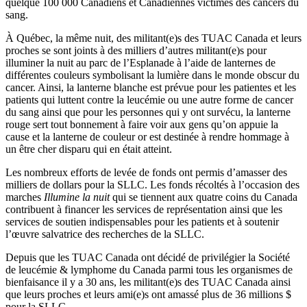
quelque 100 000 Canadiens et Canadiennes victimes des cancers du
sang.
À Québec, la même nuit, des militant(e)s des TUAC Canada et leurs
proches se sont joints à des milliers d’autres militant(e)s pour
illuminer la nuit au parc de l’Esplanade à l’aide de lanternes de
différentes couleurs symbolisant la lumière dans le monde obscur du
cancer. Ainsi, la lanterne blanche est prévue pour les patientes et les
patients qui luttent contre la leucémie ou une autre forme de cancer
du sang ainsi que pour les personnes qui y ont survécu, la lanterne
rouge sert tout bonnement à faire voir aux gens qu’on appuie la
cause et la lanterne de couleur or est destinée à rendre hommage à
un être cher disparu qui en était atteint.
Les nombreux efforts de levée de fonds ont permis d’amasser des
milliers de dollars pour la SLLC. Les fonds récoltés à l’occasion des
marches
Illumine la nuit
qui se tiennent aux quatre coins du Canada
contribuent à financer les services de représentation ainsi que les
services de soutien indispensables pour les patients et à soutenir
l’œuvre salvatrice des recherches de la SLLC.
Depuis que les TUAC Canada ont décidé de privilégier la Société
de leucémie & lymphome du Canada parmi tous les organismes de
bienfaisance il y a 30 ans, les militant(e)s des TUAC Canada ainsi
que leurs proches et leurs ami(e)s ont amassé plus de 36 millions $
pour la SLLC.