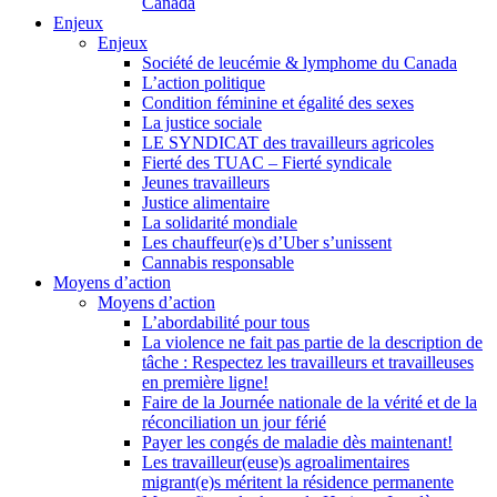
Canada
Enjeux
Enjeux
Société de leucémie & lymphome du Canada
L’action politique
Condition féminine et égalité des sexes
La justice sociale
LE SYNDICAT des travailleurs agricoles
Fierté des TUAC – Fierté syndicale
Jeunes travailleurs
Justice alimentaire
La solidarité mondiale
Les chauffeur(e)s d’Uber s’unissent
Cannabis responsable
Moyens d’action
Moyens d’action
L’abordabilité pour tous
La violence ne fait pas partie de la description de
tâche : Respectez les travailleurs et travailleuses
en première ligne!
Faire de la Journée nationale de la vérité et de la
réconciliation un jour férié
Payer les congés de maladie dès maintenant!
Les travailleur(euse)s agroalimentaires
migrant(e)s méritent la résidence permanente