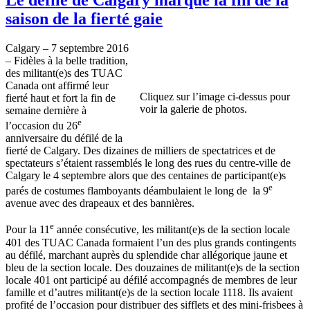
saison de la fierté gaie
Calgary – 7 septembre 2016
– Fidèles à la belle tradition,
des militant(e)s des TUAC
Canada ont affirmé leur
Cliquez sur l’image ci-dessus pour
fierté haut et fort la fin de
voir la galerie de photos.
semaine dernière à
e
l’occasion du 26
anniversaire du défilé de la
fierté de Calgary. Des dizaines de milliers de spectatrices et de
spectateurs s’étaient rassemblés le long des rues du centre-ville de
Calgary le 4 septembre alors que des centaines de participant(e)s
e
parés de costumes flamboyants déambulaient le long de la 9
avenue avec des drapeaux et des bannières.
e
Pour la 11
année consécutive, les militant(e)s de la section locale
401 des TUAC Canada formaient l’un des plus grands contingents
au défilé, marchant auprès du splendide char allégorique jaune et
bleu de la section locale. Des douzaines de militant(e)s de la section
locale 401 ont participé au défilé accompagnés de membres de leur
famille et d’autres militant(e)s de la section locale 1118. Ils avaient
profité de l’occasion pour distribuer des sifflets et des mini-frisbees à