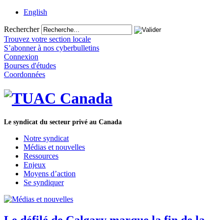
English
Rechercher
Trouvez votre section locale
S’abonner à nos cyberbulletins
Connexion
Bourses d'études
Coordonnées
Le syndicat du secteur privé au Canada
Notre syndicat
Médias et nouvelles
Ressources
Enjeux
Moyens d’action
Se syndiquer
Le défilé de Calgary marque la fin de la