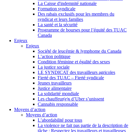
La Caisse d'indemnité nationale
Formation syndicale
Des rabais exclusifs pour les membres du
syndicat et leurs families
La santé et la sécurité
Programme de bourses pour l’équité des TUAC
Canada
Enjeux
Enjeux
Société de leucémie & lymphome du Canada
L’action politique
Condition féminine et égalité des sexes
La justice sociale
LE SYNDICAT des travailleurs agricoles
Fierté des TUAC – Fierté syndicale
Jeunes travailleurs
Justice alimentaire
La solidarité mondiale
Les chauffeur(e)s d’Uber s’unissent
Cannabis responsable
Moyens d’action
Moyens d’action
L’abordabilité pour tous
La violence ne fait pas partie de la description de
tâche : Respectez les travailleurs et travailleuses