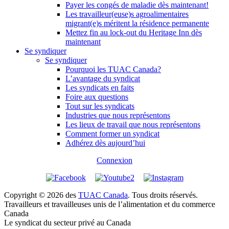
Payer les congés de maladie dès maintenant!
Les travailleur(euse)s agroalimentaires
migrant(e)s méritent la résidence permanente
Mettez fin au lock-out du Heritage Inn dès
maintenant
Se syndiquer
Se syndiquer
Pourquoi les TUAC Canada?
L’avantage du syndicat
Les syndicats en faits
Foire aux questions
Tout sur les syndicats
Industries que nous représentons
Les lieux de travail que nous représentons
Comment former un syndicat
Adhérez dès aujourd’hui
Connexion
Copyright © 2026 des
TUAC Canada
. Tous droits réservés.
Travailleurs et travailleuses unis de l’alimentation et du commerce
Canada
Le syndicat du secteur privé au Canada