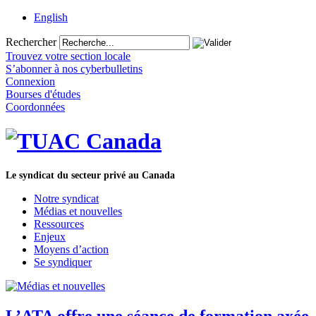
English
Rechercher
Trouvez votre section locale
S’abonner à nos cyberbulletins
Connexion
Bourses d'études
Coordonnées
Le syndicat du secteur privé au Canada
Notre syndicat
Médias et nouvelles
Ressources
Enjeux
Moyens d’action
Se syndiquer
L’ATA offre une séance de formation axée