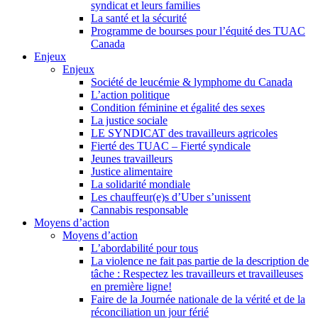
syndicat et leurs families
La santé et la sécurité
Programme de bourses pour l’équité des TUAC
Canada
Enjeux
Enjeux
Société de leucémie & lymphome du Canada
L’action politique
Condition féminine et égalité des sexes
La justice sociale
LE SYNDICAT des travailleurs agricoles
Fierté des TUAC – Fierté syndicale
Jeunes travailleurs
Justice alimentaire
La solidarité mondiale
Les chauffeur(e)s d’Uber s’unissent
Cannabis responsable
Moyens d’action
Moyens d’action
L’abordabilité pour tous
La violence ne fait pas partie de la description de
tâche : Respectez les travailleurs et travailleuses
en première ligne!
Faire de la Journée nationale de la vérité et de la
réconciliation un jour férié