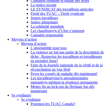
Condition féminine et égalité des sexes
La justice sociale
LE SYNDICAT des travailleurs agricoles
Fierté des TUAC – Fierté syndicale
Jeunes travailleurs
Justice alimentaire
La solidarité mondiale
Les chauffeur(e)s d’Uber s’unissent
Cannabis responsable
Moyens d’action
Moyens d’action
L’abordabilité pour tous
La violence ne fait pas partie de la description de
tâche : Respectez les travailleurs et travailleuses
en première ligne!
Faire de la Journée nationale de la vérité et de la
réconciliation un jour férié
Payer les congés de maladie dès maintenant!
Les travailleur(euse)s agroalimentaires
migrant(e)s méritent la résidence permanente
Mettez fin au lock-out du Heritage Inn dès
maintenant
Se syndiquer
Se syndiquer
Pourquoi les TUAC Canada?