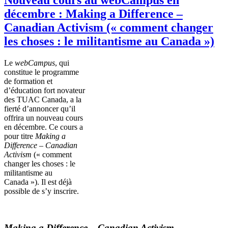
décembre : Making a Difference –
Canadian Activism (« comment changer
les choses : le militantisme au Canada »)
Le
webCampus
, qui
constitue
le
programme
de formation et
d’éducation
fort
novateur
des
TUAC
Canada, a la
fierté
d’annoncer
qu’il
offrira
un nouveau
cours
en
décembre
.
Ce
cours
a
pour
titre
Making a
Difference – Canadian
Activism
(« comment
changer les
choses
: le
militantisme
au
Canada »). Il
est
déjà
possible de
s’y
inscrire
.
Making a Difference – Canadian Activism