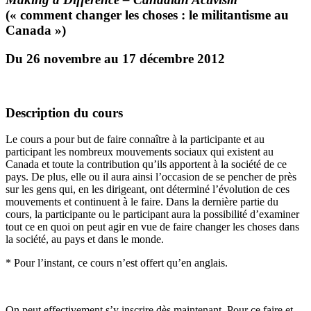
(« comment changer les
choses
: le
militantisme
au
Canada »)
Du 26
novembre
au 17
décembre
2012
Description du
cours
Le
cours
a pour but de faire
connaître
à
la
participante
et au
participant les
nombreux
mouvements
sociaux
qui existent au
Canada et
toute
la contribution
qu’ils
apportent
à
la
société
de
ce
pays. De plus,
elle
ou
il
aura
ainsi
l’occasion
de se
pencher
de
près
sur
les
gens
qui, en les
dirigeant
,
ont
déterminé
l’évolution
de
ces
mouvements
et
continuent
à
le faire.
Dans
la
dernière
partie
du
cours
, la
participante
ou
le participant aura la
possibilité
d’examiner
tout
ce
en
quoi
on
peut
agir
en
vue
de faire changer les
choses
dans
la
société
, au pays et
dans
le
monde
.
* Pour
l’instant
,
ce
cours
n’est
offert
qu’en
anglais
.
On
peut
effectivement
s’y
inscrire
dès
maintenant
. Pour
ce
faire et