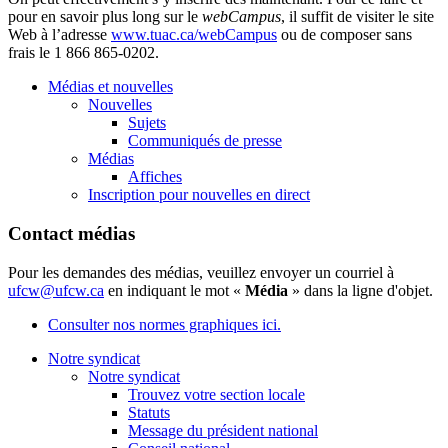
pour en savoir plus long
sur
le
webCampus
,
il
suffit
de
visiter
le site
Web
à
l’adresse
www.tuac.ca/
webCampus
ou
de composer sans
frais
le 1 866 865-0202.
Médias et nouvelles
Nouvelles
Sujets
Communiqués de presse
Médias
Affiches
Inscription pour nouvelles en direct
Contact médias
Pour les demandes des médias, veuillez envoyer un courriel à
ufcw@ufcw.ca
en indiquant le mot «
Média
» dans la ligne d'objet.
Consulter nos normes graphiques ici.
Notre syndicat
Notre syndicat
Trouvez votre section locale
Statuts
Message du président national