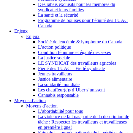
Des rabais exclusifs pour les membres du
syndicat et leurs families
La santé et la sécurité
Programme de bourses pour l’équité des TUAC
Canada
Enjeux
Enjeux
Société de leucémie & lymphome du Canada
L’action politique
Condition féminine et égalité des sexes
La justice sociale
LE SYNDICAT des travailleurs agricoles
Fierté des TUAC – Fierté syndicale
Jeunes travailleurs
Justice alimentaire
La solidarité mondiale
Les chauffeur(e)s d’Uber s’unissent
Cannabis responsable
Moyens d’action
Moyens d’action
L’abordabilité pour tous
La violence ne fait pas partie de la description de
tâche : Respectez les travailleurs et travailleuses
en première ligne!
Faire de la Journée nationale de la vérité et de la