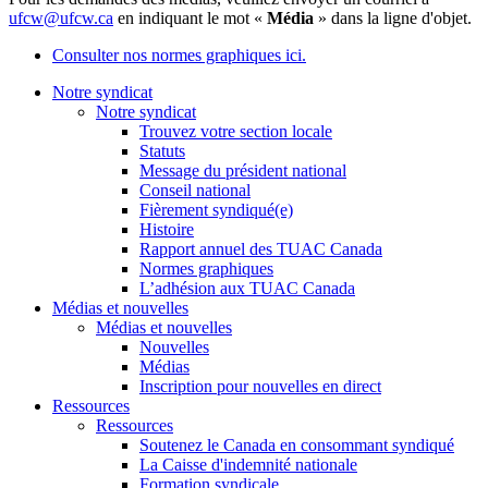
ufcw@ufcw.ca
en indiquant le mot «
Média
» dans la ligne d'objet.
Consulter nos normes graphiques ici.
Notre syndicat
Notre syndicat
Trouvez votre section locale
Statuts
Message du président national
Conseil national
Fièrement syndiqué(e)
Histoire
Rapport annuel des TUAC Canada
Normes graphiques
L’adhésion aux TUAC Canada
Médias et nouvelles
Médias et nouvelles
Nouvelles
Médias
Inscription pour nouvelles en direct
Ressources
Ressources
Soutenez le Canada en consommant syndiqué
La Caisse d'indemnité nationale
Formation syndicale