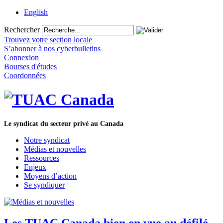
English
Rechercher
Trouvez votre section locale
S’abonner à nos cyberbulletins
Connexion
Bourses d'études
Coordonnées
Le syndicat du secteur privé au Canada
Notre syndicat
Médias et nouvelles
Ressources
Enjeux
Moyens d’action
Se syndiquer
Les TUAC Canada bien en vue au défilé