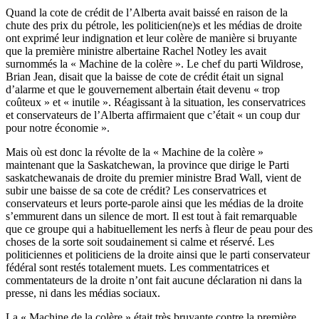
Quand la cote de crédit de l’Alberta avait baissé en raison de la
chute des prix du pétrole, les politicien(ne)s et les médias de droite
ont exprimé leur indignation et leur colère de manière si bruyante
que la première ministre albertaine Rachel Notley les avait
surnommés la « Machine de la colère ». Le chef du parti Wildrose,
Brian Jean, disait que la baisse de cote de crédit était un signal
d’alarme et que le gouvernement albertain était devenu « trop
coûteux » et « inutile ». Réagissant à la situation, les conservatrices
et conservateurs de l’Alberta affirmaient que c’était « un coup dur
pour notre économie ».
Mais où est donc la révolte de la « Machine de la colère »
maintenant que la Saskatchewan, la province que dirige le Parti
saskatchewanais de droite du premier ministre Brad Wall, vient de
subir une baisse de sa cote de crédit? Les conservatrices et
conservateurs et leurs porte-parole ainsi que les médias de la droite
s’emmurent dans un silence de mort. Il est tout à fait remarquable
que ce groupe qui a habituellement les nerfs à fleur de peau pour des
choses de la sorte soit soudainement si calme et réservé. Les
politiciennes et politiciens de la droite ainsi que le parti conservateur
fédéral sont restés totalement muets. Les commentatrices et
commentateurs de la droite n’ont fait aucune déclaration ni dans la
presse, ni dans les médias sociaux.
La « Machine de la colère » était très bruyante contre la première