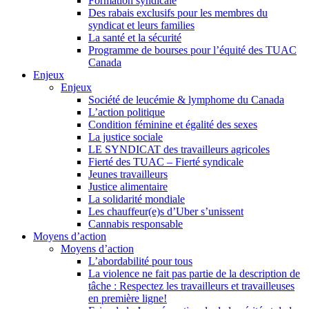
Formation syndicale
Des rabais exclusifs pour les membres du
syndicat et leurs families
La santé et la sécurité
Programme de bourses pour l’équité des TUAC
Canada
Enjeux
Enjeux
Société de leucémie & lymphome du Canada
L’action politique
Condition féminine et égalité des sexes
La justice sociale
LE SYNDICAT des travailleurs agricoles
Fierté des TUAC – Fierté syndicale
Jeunes travailleurs
Justice alimentaire
La solidarité mondiale
Les chauffeur(e)s d’Uber s’unissent
Cannabis responsable
Moyens d’action
Moyens d’action
L’abordabilité pour tous
La violence ne fait pas partie de la description de
tâche : Respectez les travailleurs et travailleuses
en première ligne!