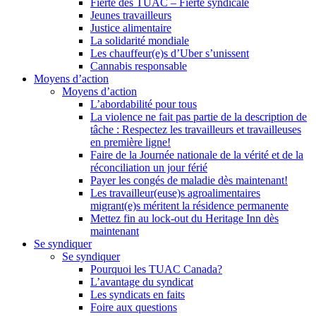
Fierté des TUAC – Fierté syndicale
Jeunes travailleurs
Justice alimentaire
La solidarité mondiale
Les chauffeur(e)s d’Uber s’unissent
Cannabis responsable
Moyens d’action
Moyens d’action
L’abordabilité pour tous
La violence ne fait pas partie de la description de
tâche : Respectez les travailleurs et travailleuses
en première ligne!
Faire de la Journée nationale de la vérité et de la
réconciliation un jour férié
Payer les congés de maladie dès maintenant!
Les travailleur(euse)s agroalimentaires
migrant(e)s méritent la résidence permanente
Mettez fin au lock-out du Heritage Inn dès
maintenant
Se syndiquer
Se syndiquer
Pourquoi les TUAC Canada?
L’avantage du syndicat
Les syndicats en faits
Foire aux questions