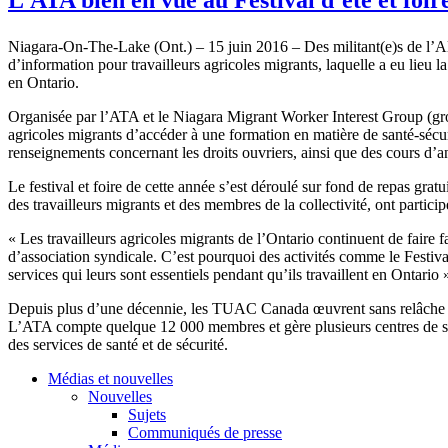
Niagara-On-The-Lake (Ont.) – 15 juin 2016 – Des militant(e)s de l’Alli
d’information pour travailleurs agricoles migrants, laquelle a eu lieu l
en Ontario.
Organisée par l’ATA et le Niagara Migrant Worker Interest Group (group
agricoles migrants d’accéder à une formation en matière de santé-sécuri
renseignements concernant les droits ouvriers, ainsi que des cours d’a
Le festival et foire de cette année s’est déroulé sur fond de repas gra
des travailleurs migrants et des membres de la collectivité, ont parti
« Les travailleurs agricoles migrants de l’Ontario continuent de faire 
d’association syndicale. C’est pourquoi des activités comme le Festival 
services qui leurs sont essentiels pendant qu’ils travaillent en Ontari
Depuis plus d’une décennie, les TUAC Canada œuvrent sans relâche ave
L’ATA compte quelque 12 000 membres et gère plusieurs centres de sout
des services de santé et de sécurité.
Médias et nouvelles
Nouvelles
Sujets
Communiqués de presse