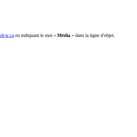
fcw.ca
en indiquant le mot «
Média
» dans la ligne d'objet.