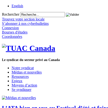
English
Rechercher
Trouvez votre section locale
S’abonner à nos cyberbulletins
Connexion
Bourses d'études
Coordonnées
Le syndicat du secteur privé au Canada
Notre syndicat
Médias et nouvelles
Ressources
Enjeux
Moyens d’action
Se syndiquer
L’ATA bien en vue au Festival d’été et foir