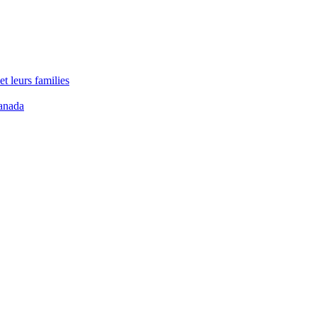
t leurs families
anada