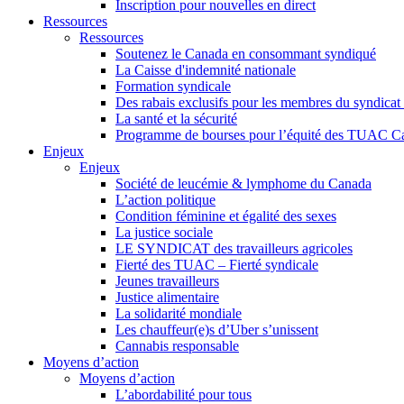
Inscription pour nouvelles en direct
Ressources
Ressources
Soutenez le Canada en consommant syndiqué
La Caisse d'indemnité nationale
Formation syndicale
Des rabais exclusifs pour les membres du syndicat e
La santé et la sécurité
Programme de bourses pour l’équité des TUAC C
Enjeux
Enjeux
Société de leucémie & lymphome du Canada
L’action politique
Condition féminine et égalité des sexes
La justice sociale
LE SYNDICAT des travailleurs agricoles
Fierté des TUAC – Fierté syndicale
Jeunes travailleurs
Justice alimentaire
La solidarité mondiale
Les chauffeur(e)s d’Uber s’unissent
Cannabis responsable
Moyens d’action
Moyens d’action
L’abordabilité pour tous