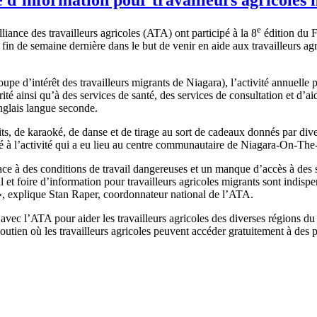
e
ance des travailleurs agricoles (ATA) ont participé à la 8
édition du Fe
a fin de semaine dernière dans le but de venir en aide aux travailleurs a
e d’intérêt des travailleurs migrants de Niagara), l’activité annuelle p
té ainsi qu’à des services de santé, des services de consultation et d’ai
nglais langue seconde.
tuits, de karaoké, de danse et de tirage au sort de cadeaux donnés par div
cipé à l’activité qui a eu lieu au centre communautaire de Niagara-On-Th
face à des conditions de travail dangereuses et un manque d’accès à des se
et foire d’information pour travailleurs agricoles migrants sont indispen
o », explique Stan Raper, coordonnateur national de l’ATA.
c l’ATA pour aider les travailleurs agricoles des diverses régions du 
ien où les travailleurs agricoles peuvent accéder gratuitement à des p