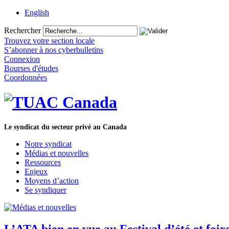
English
Rechercher
Trouvez votre section locale
S’abonner à nos cyberbulletins
Connexion
Bourses d'études
Coordonnées
Le syndicat du secteur privé au Canada
Notre syndicat
Médias et nouvelles
Ressources
Enjeux
Moyens d’action
Se syndiquer
L’ATA bien en vue au Festival d’été et foir