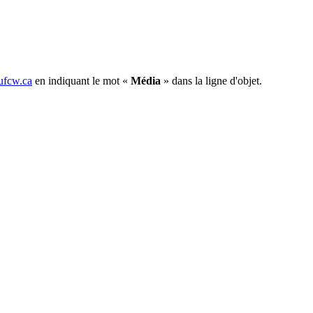
fcw.ca
en indiquant le mot «
Média
» dans la ligne d'objet.