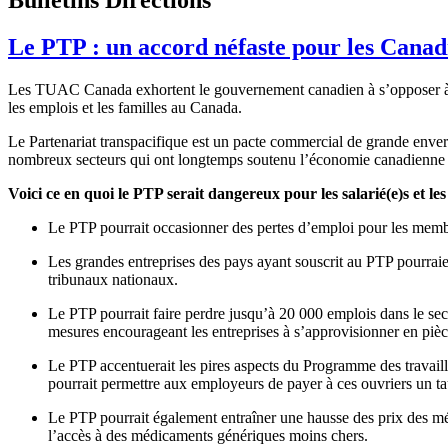
Le PTP : un accord néfaste pour les Canad
Les TUAC Canada exhortent le gouvernement canadien à s’opposer à la r
les emplois et les familles au Canada.
Le Partenariat transpacifique est un pacte commercial de grande envergur
nombreux secteurs qui ont longtemps soutenu l’économie canadienne et pl
Voici ce en quoi le PTP serait dangereux pour les salarié(e)s et les fa
Le PTP pourrait occasionner des pertes d’emploi pour les memb
Les grandes entreprises des pays ayant souscrit au PTP pourra
tribunaux nationaux.
Le PTP pourrait faire perdre jusqu’à 20 000 emplois dans le se
mesures encourageant les entreprises à s’approvisionner en pièce
Le PTP accentuerait les pires aspects du Programme des travaill
pourrait permettre aux employeurs de payer à ces ouvriers un taux
Le PTP pourrait également entraîner une hausse des prix des mé
l’accès à des médicaments génériques moins chers.