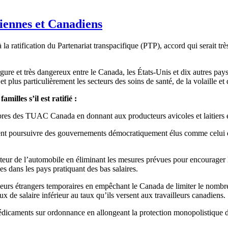
iennes et Canadiens
atification du Partenariat transpacifique (PTP), accord qui serait trè
e et très dangereux entre le Canada, les États-Unis et dix autres pays. S
us particulièrement les secteurs des soins de santé, de la volaille et de
milles s’il est ratifié :
res des TUAC Canada en donnant aux producteurs avicoles et laitiers é
ient poursuivre des gouvernements démocratiquement élus comme celui d
cteur de l’automobile en éliminant les mesures prévues pour encourager
s dans les pays pratiquant des bas salaires.
eurs étrangers temporaires en empêchant le Canada de limiter le nombre 
 de salaire inférieur au taux qu’ils versent aux travailleurs canadiens.
dicaments sur ordonnance en allongeant la protection monopolistique de