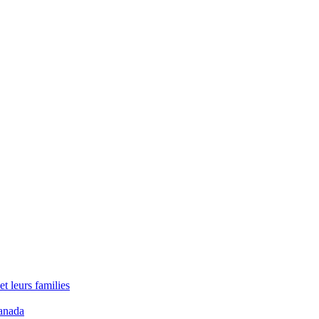
t leurs families
anada