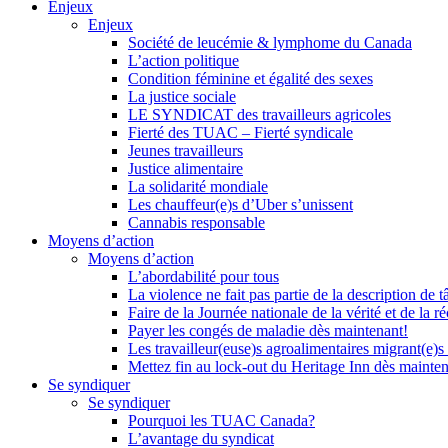
Enjeux
Enjeux
Société de leucémie & lymphome du Canada
L’action politique
Condition féminine et égalité des sexes
La justice sociale
LE SYNDICAT des travailleurs agricoles
Fierté des TUAC – Fierté syndicale
Jeunes travailleurs
Justice alimentaire
La solidarité mondiale
Les chauffeur(e)s d’Uber s’unissent
Cannabis responsable
Moyens d’action
Moyens d’action
L’abordabilité pour tous
La violence ne fait pas partie de la description de t
Faire de la Journée nationale de la vérité et de la ré
Payer les congés de maladie dès maintenant!
Les travailleur(euse)s agroalimentaires migrant(e)s
Mettez fin au lock-out du Heritage Inn dès mainte
Se syndiquer
Se syndiquer
Pourquoi les TUAC Canada?
L’avantage du syndicat