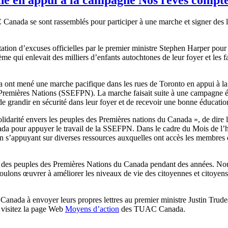
nada se sont rassemblés pour participer à une marche et signer des le
ation d’excuses officielles par le premier ministre Stephen Harper pour l
e qui enlevait des milliers d’enfants autochtones de leur foyer et les f
a ont mené une marche pacifique dans les rues de Toronto en appui à 
des Premières Nations (SSEFPN). La marche faisait suite à une campagne
 grandir en sécurité dans leur foyer et de recevoir une bonne éducation, 
 solidarité envers les peuples des Premières nations du Canada », de 
nada pour appuyer le travail de la SSEFPN. Dans le cadre du Mois de l
en s’appuyant sur diverses ressources auxquelles ont accès les membres e
ie des peuples des Premières Nations du Canada pendant des années. Nous
s voulons œuvrer à améliorer les niveaux de vie des citoyennes et citoyen
nada à envoyer leurs propres lettres au premier ministre Justin Trudea
, visitez la page Web
Moyens d’action
des TUAC Canada.