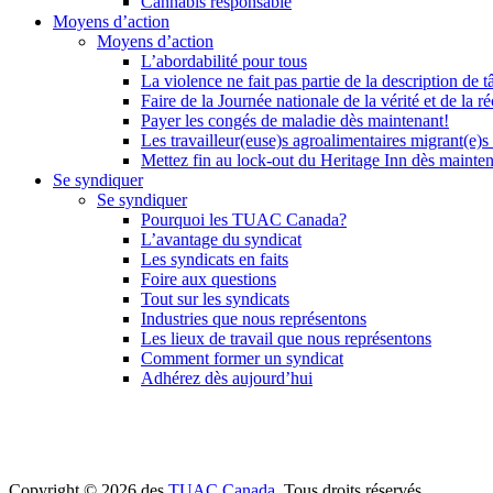
Cannabis responsable
Moyens d’action
Moyens d’action
L’abordabilité pour tous
La violence ne fait pas partie de la description de t
Faire de la Journée nationale de la vérité et de la ré
Payer les congés de maladie dès maintenant!
Les travailleur(euse)s agroalimentaires migrant(e)s
Mettez fin au lock-out du Heritage Inn dès mainte
Se syndiquer
Se syndiquer
Pourquoi les TUAC Canada?
L’avantage du syndicat
Les syndicats en faits
Foire aux questions
Tout sur les syndicats
Industries que nous représentons
Les lieux de travail que nous représentons
Comment former un syndicat
Adhérez dès aujourd’hui
Copyright © 2026 des
TUAC Canada
. Tous droits réservés.