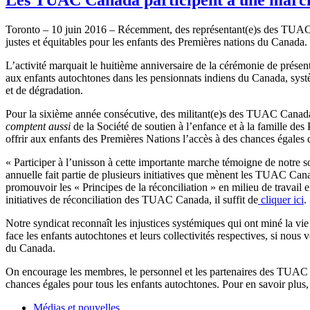
Toronto – 10 juin 2016 – Récemment, des représentant(e)s des TUAC Ca
justes et équitables pour les enfants des Premières nations du Canada.
L’activité marquait le huitième anniversaire de la cérémonie de présent
aux enfants autochtones dans les pensionnats indiens du Canada, systèm
et de dégradation.
Pour la sixième année consécutive, des militant(e)s des TUAC Canad
comptent aussi
de la Société de soutien à l’enfance et à la famille 
offrir aux enfants des Premières Nations l’accès à des chances égales de
« Participer à l’unisson à cette importante marche témoigne de notre
annuelle fait partie de plusieurs initiatives que mènent les TUAC Ca
promouvoir les « Principes de la réconciliation » en milieu de travail 
initiatives de réconciliation des TUAC Canada, il suffit de
cliquer ici
.
Notre syndicat reconnaît les injustices systémiques qui ont miné la v
face les enfants autochtones et leurs collectivités respectives, si nou
du Canada.
On encourage les membres, le personnel et les partenaires des TUAC Ca
chances égales pour tous les enfants autochtones. Pour en savoir plus
Médias et nouvelles