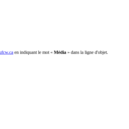
fcw.ca
en indiquant le mot «
Média
» dans la ligne d'objet.