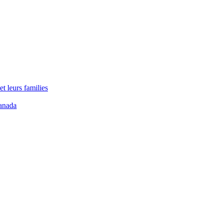
t leurs families
anada