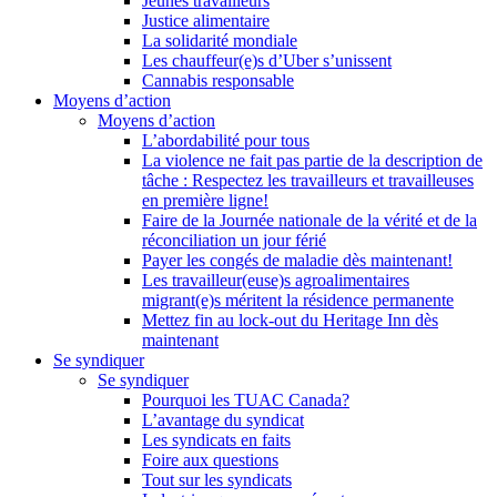
Jeunes travailleurs
Justice alimentaire
La solidarité mondiale
Les chauffeur(e)s d’Uber s’unissent
Cannabis responsable
Moyens d’action
Moyens d’action
L’abordabilité pour tous
La violence ne fait pas partie de la description de
tâche : Respectez les travailleurs et travailleuses
en première ligne!
Faire de la Journée nationale de la vérité et de la
réconciliation un jour férié
Payer les congés de maladie dès maintenant!
Les travailleur(euse)s agroalimentaires
migrant(e)s méritent la résidence permanente
Mettez fin au lock-out du Heritage Inn dès
maintenant
Se syndiquer
Se syndiquer
Pourquoi les TUAC Canada?
L’avantage du syndicat
Les syndicats en faits
Foire aux questions
Tout sur les syndicats