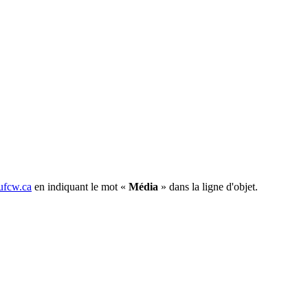
fcw.ca
en indiquant le mot «
Média
» dans la ligne d'objet.