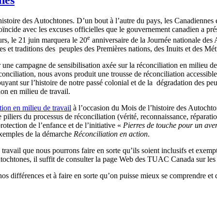
istoire des Autochtones. D’un bout à l’autre du pays, les Canadiennes 
i coïncide avec les excuses officielles que le gouvernement canadien a p
e
rs, le 21 juin marquera le 20
anniversaire de la Journée nationale des
res et traditions des peuples des Premières nations, des Inuits et des Mé
ne campagne de sensibilisation axée sur la réconciliation en milieu de t
nciliation, nous avons produit une trousse de réconciliation accessible
puyant sur l’histoire de notre passé colonial et de la dégradation des pe
ion en milieu de travail.
tion en milieu de travail
à l’occasion du Mois de l’histoire des Autochto
 piliers du processus de réconciliation (vérité, reconnaissance, réparation
otection de l’enfance et de l’initiative «
Pierres de touche pour un aven
 exemples de la démarche
Réconciliation en action
.
 travail que nous pourrons faire en sorte qu’ils soient inclusifs et exempt
tochtones, il suffit de consulter la page Web des TUAC Canada sur le
 différences et à faire en sorte qu’on puisse mieux se comprendre et qu