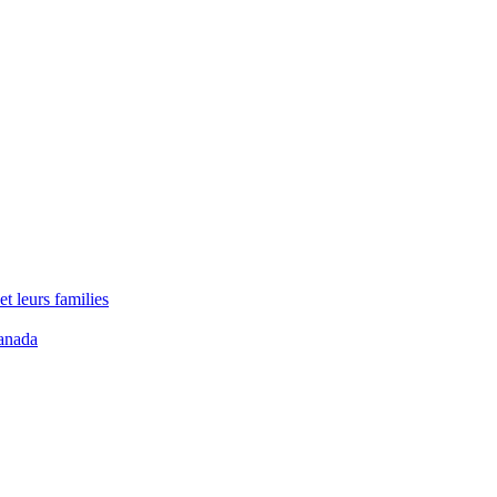
t leurs families
anada