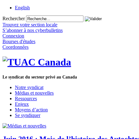
English
Rechercher
Trouvez votre section locale
S’abonner à nos cyberbulletins
Connexion
Bourses d'études
Coordonnées
Le syndicat du secteur privé au Canada
Notre syndicat
Médias et nouvelles
Ressources
Enjeux
Moyens d’action
Se syndiquer
Juin 2016 : Mois de l’histoire des Autochto