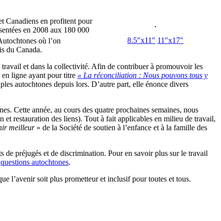
et Canadiens en profitent pour
résentées en 2008 aux 180 000
8.5"x11"
11"x17"
 Autochtones où l’on
tis du Canada.
ravail et dans la collectivité. Afin de contribuer à promouvoir les
 en ligne ayant pour titre
« La réconciliation : Nous pouvons tous y
uples autochtones depuis lors. D’autre part, elle énonce divers
nes. Cette année, au cours des quatre prochaines semaines, nous
 et restauration des liens). Tout à fait applicables en milieu de travail,
ir meilleur
» de la Société de soutien à l’enfance et à la famille des
s de préjugés et de discrimination. Pour en savoir plus sur le travail
s
questions autochtones
.
e l’avenir soit plus prometteur et inclusif pour toutes et tous.