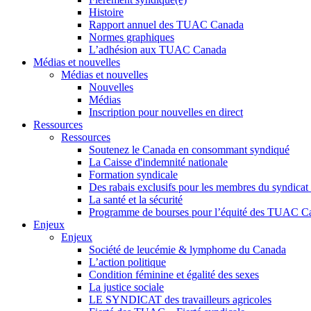
Histoire
Rapport annuel des TUAC Canada
Normes graphiques
L’adhésion aux TUAC Canada
Médias et nouvelles
Médias et nouvelles
Nouvelles
Médias
Inscription pour nouvelles en direct
Ressources
Ressources
Soutenez le Canada en consommant syndiqué
La Caisse d'indemnité nationale
Formation syndicale
Des rabais exclusifs pour les membres du syndicat e
La santé et la sécurité
Programme de bourses pour l’équité des TUAC C
Enjeux
Enjeux
Société de leucémie & lymphome du Canada
L’action politique
Condition féminine et égalité des sexes
La justice sociale
LE SYNDICAT des travailleurs agricoles