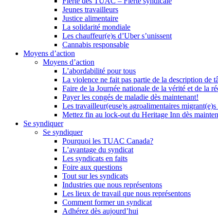
Fierté des TUAC – Fierté syndicale
Jeunes travailleurs
Justice alimentaire
La solidarité mondiale
Les chauffeur(e)s d’Uber s’unissent
Cannabis responsable
Moyens d’action
Moyens d’action
L’abordabilité pour tous
La violence ne fait pas partie de la description de t
Faire de la Journée nationale de la vérité et de la ré
Payer les congés de maladie dès maintenant!
Les travailleur(euse)s agroalimentaires migrant(e)s
Mettez fin au lock-out du Heritage Inn dès mainte
Se syndiquer
Se syndiquer
Pourquoi les TUAC Canada?
L’avantage du syndicat
Les syndicats en faits
Foire aux questions
Tout sur les syndicats
Industries que nous représentons
Les lieux de travail que nous représentons
Comment former un syndicat
Adhérez dès aujourd’hui