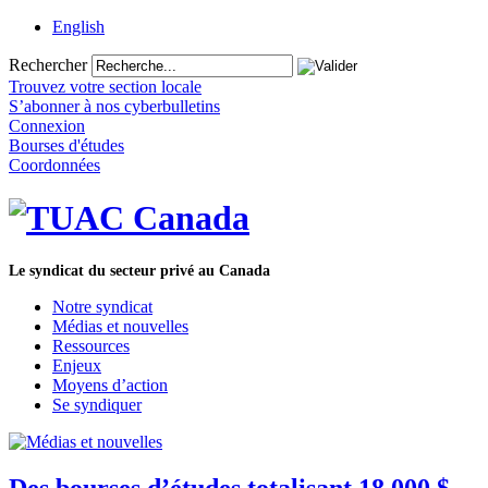
English
Rechercher
Trouvez votre section locale
S’abonner à nos cyberbulletins
Connexion
Bourses d'études
Coordonnées
Le syndicat du secteur privé au Canada
Notre syndicat
Médias et nouvelles
Ressources
Enjeux
Moyens d’action
Se syndiquer
Des bourses d’études totalisant 18 000 $,