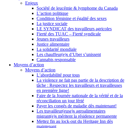
Enjeux
Société de leucémie & lymphome du Canada
L’action politique
Condition féminine et égalité des sexes
La justice sociale
LE SYNDICAT des travailleurs agricoles
Fierté des TUAC – Fierté syndicale
Jeunes travailleurs
Justice alimentaire
La solidarité mondiale
Les chauffeur(e)s d’Uber s’unissent
Cannabis responsable
Moyens d’action
Moyens d’action
L’abordabilité pour tous
La violence ne fait pas partie de la description de
tâche : Respectez les travailleurs et travailleuses
en première ligne!
Faire de la Journée nationale de la vérité et de la
réconciliation un jour férié
Payer les congés de maladie dès maintenant!
Les travailleur(euse)s agroalimentaires
migrant(e)s méritent la résidence permanente
Mettez fin au lock-out du Heritage Inn dès
maintenant