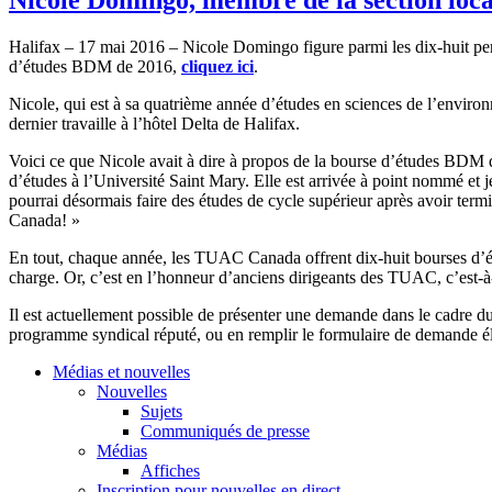
Halifax – 17 mai 2016 – Nicole Domingo figure parmi les dix-huit
d’études BDM de 2016,
cliquez ici
.
Nicole, qui est à sa quatrième année d’études en sciences de l’enviro
dernier travaille à l’hôtel Delta de Halifax.
Voici ce que Nicole avait à dire à propos de la bourse d’études BDM
d’études à l’Université Saint Mary. Elle est arrivée à point nommé et
pourrai désormais faire des études de cycle supérieur après avoir term
Canada! »
En tout, chaque année, les TUAC Canada offrent dix-huit bourses d’ét
charge. Or, c’est en l’honneur d’anciens dirigeants des TUAC, c’e
Il est actuellement possible de présenter une demande dans le cadre
programme syndical réputé, ou en remplir le formulaire de demande él
Médias et nouvelles
Nouvelles
Sujets
Communiqués de presse
Médias
Affiches
Inscription pour nouvelles en direct