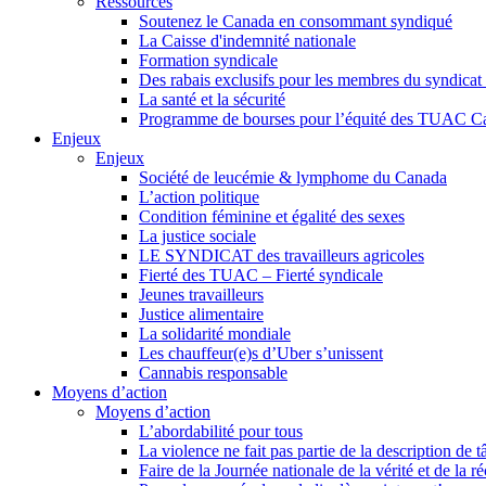
Ressources
Soutenez le Canada en consommant syndiqué
La Caisse d'indemnité nationale
Formation syndicale
Des rabais exclusifs pour les membres du syndicat e
La santé et la sécurité
Programme de bourses pour l’équité des TUAC C
Enjeux
Enjeux
Société de leucémie & lymphome du Canada
L’action politique
Condition féminine et égalité des sexes
La justice sociale
LE SYNDICAT des travailleurs agricoles
Fierté des TUAC – Fierté syndicale
Jeunes travailleurs
Justice alimentaire
La solidarité mondiale
Les chauffeur(e)s d’Uber s’unissent
Cannabis responsable
Moyens d’action
Moyens d’action
L’abordabilité pour tous
La violence ne fait pas partie de la description de t
Faire de la Journée nationale de la vérité et de la ré