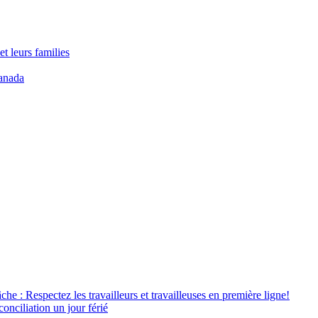
t leurs families
anada
âche : Respectez les travailleurs et travailleuses en première ligne!
conciliation un jour férié