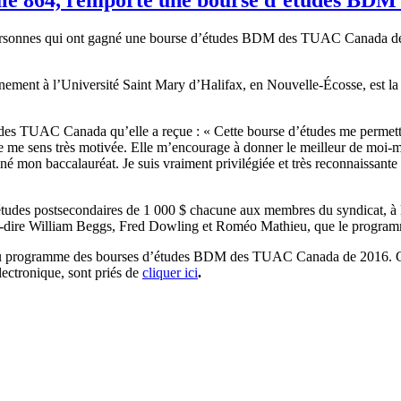
 personnes qui ont gagné une bourse d’études BDM des TUAC Canada 
nnement à l’Université Saint Mary d’Halifax, en Nouvelle-Écosse, est la
 des TUAC Canada qu’elle a reçue : « Cette bourse d’études me permet
 je me sens très motivée. Elle m’encourage à donner le meilleur de moi-
iné mon baccalauréat. Je suis vraiment privilégiée et très reconnaissan
udes postsecondaires de 1 000 $ chacune aux membres du syndicat, à leu
st-à-dire William Beggs, Fred Dowling et Roméo Mathieu, que le prog
 du programme des bourses d’études BDM des TUAC Canada de 2016. Celle
ectronique, sont priés de
cliquer ici
.