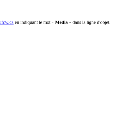
fcw.ca
en indiquant le mot «
Média
» dans la ligne d'objet.