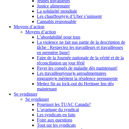
Jeunes travailleurs
Justice alimentaire
La solidarité mondiale
Les chauffeur(e)s d’Uber s’unissent
Cannabis responsable
Moyens d’action
Moyens d’action
L’abordabilité pour tous
La violence ne fait pas partie de la description de
tâche : Respectez les travailleurs et travailleuses
en première ligne!
Faire de la Journée nationale de la vérité et de la
réconciliation un jour férié
Payer les congés de maladie dès maintenant!
Les travailleur(euse)s agroalimentaires
migrant(e)s méritent la résidence permanente
Mettez fin au lock-out du Heritage Inn dès
maintenant
Se syndiquer
Se syndiquer
Pourquoi les TUAC Canada?
L’avantage du syndicat
Les syndicats en faits
Foire aux questions
Tout sur les syndicats