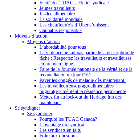
Fierté des TUAC – Fierté syndicale
Jeunes travailleurs
Justice alimentaire
La solidarité mondiale
Les chauffeur(e)s d’Uber s’unissent
Cannabis responsable
Moyens d’action
Moyens d’action
L’abordabilité pour tous
La violence ne fait pas partie de la description de
tâche : Respectez les travailleurs et travailleuses
en première ligne!
Faire de la Journée nationale de la vérité et de la
réconciliation un jour férié
Payer les congés de maladie dès maintenant!
Les travailleur(euse)s agroalimentaires
migrant(e)s méritent la résidence permanente
Mettez fin au lock-out du Heritage Inn dès
maintenant
Se syndiquer
Se syndiquer
Pourquoi les TUAC Canada?
L’avantage du syndicat
Les syndicats en faits
Foire aux questions