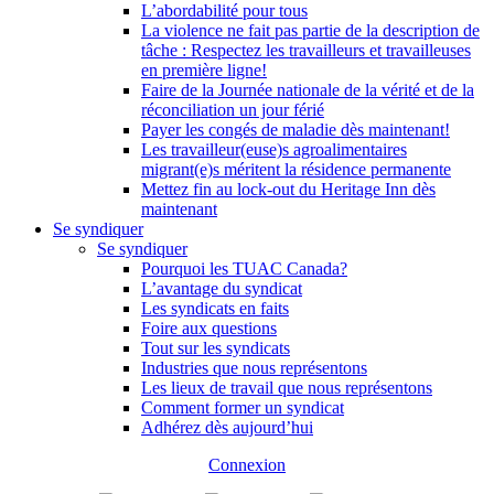
L’abordabilité pour tous
La violence ne fait pas partie de la description de
tâche : Respectez les travailleurs et travailleuses
en première ligne!
Faire de la Journée nationale de la vérité et de la
réconciliation un jour férié
Payer les congés de maladie dès maintenant!
Les travailleur(euse)s agroalimentaires
migrant(e)s méritent la résidence permanente
Mettez fin au lock-out du Heritage Inn dès
maintenant
Se syndiquer
Se syndiquer
Pourquoi les TUAC Canada?
L’avantage du syndicat
Les syndicats en faits
Foire aux questions
Tout sur les syndicats
Industries que nous représentons
Les lieux de travail que nous représentons
Comment former un syndicat
Adhérez dès aujourd’hui
Connexion