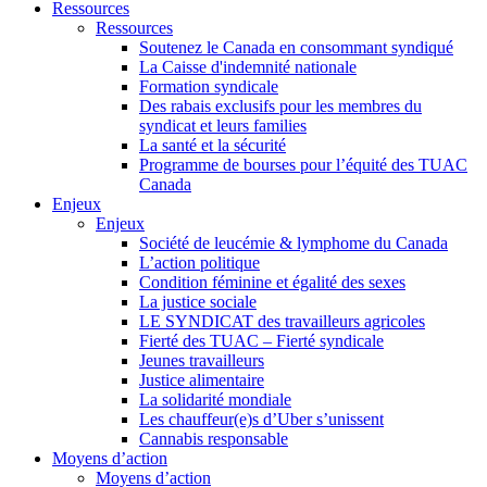
Ressources
Ressources
Soutenez le Canada en consommant syndiqué
La Caisse d'indemnité nationale
Formation syndicale
Des rabais exclusifs pour les membres du
syndicat et leurs families
La santé et la sécurité
Programme de bourses pour l’équité des TUAC
Canada
Enjeux
Enjeux
Société de leucémie & lymphome du Canada
L’action politique
Condition féminine et égalité des sexes
La justice sociale
LE SYNDICAT des travailleurs agricoles
Fierté des TUAC – Fierté syndicale
Jeunes travailleurs
Justice alimentaire
La solidarité mondiale
Les chauffeur(e)s d’Uber s’unissent
Cannabis responsable
Moyens d’action
Moyens d’action