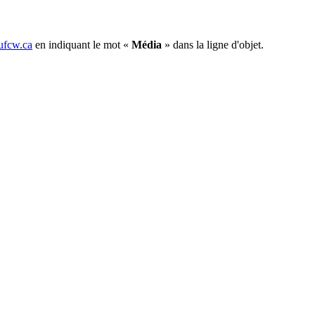
fcw.ca
en indiquant le mot «
Média
» dans la ligne d'objet.