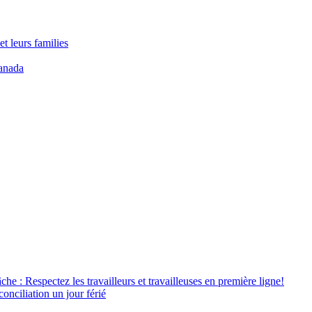
t leurs families
anada
âche : Respectez les travailleurs et travailleuses en première ligne!
conciliation un jour férié