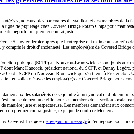
tant(e)s syndicaux, des partenaires du syndicat et des membres de la fam
la ligne de piquetage chez Covered Bridge Potato Chips pour manifest
vue de négocier un premier contrat juste.
rève le 5 janvier dernier après que l’entreprise eut maintenu son refus d
ux, y compris le droit d’ancienneté. Les employé(e)s de Covered Bridge 
la fonction publique (SCFP) au Nouveau-Brunswick se sont joints aux me
SCFP dont Mark Hancock, président national du SCFP, et Danny Légère,
e 2016 du SCFP du Nouveau-Brunswick qui s’est tenu à Fredericton. Une c
ation en solidarité avec les employé(e)s de Covered Bridge pour demande
ndamentaux des salarié(e)s de se joindre à un syndicat et d’obtenir un sa
st non seulement une gifle pour les membres de la section locale mais a
raités de manière juste et respectueuse. Les membres demandent aux conso
btenu un premier contrat juste », explique le confrère Meinema.
é chez Covered Bridge en
envoyant un message
à l’entreprise pour lui d