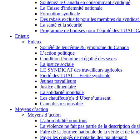
Soutenez le Canada en consommant syndiqué
La Caisse d'indemnité nationale
Formation syndicale
Des rabais exclusifs pour les membres du syndicat e
La santé et la sécurité
Programme de bourses pour l’équité des TUAC C
Enjeux
Enjeux
Société de leucémie & lymphome du Canada
L’action politique
Condition féminine et égalité des sexes
La justice sociale
LE SYNDICAT des travailleurs agricoles
Fierté des TUAC – Fierté syndicale
Jeunes travailleurs
Justice alimentaire
La solidarité mondiale
Les chauffeur(e)s d’Uber s’unissent
Cannabis responsable
Moyens d’action
Moyens d’action
L’abordabilité pour tous
La violence ne fait pas partie de la description de t
Faire de la Journée nationale de la vérité et de la ré
Payer les congés de maladie dès maintenant!